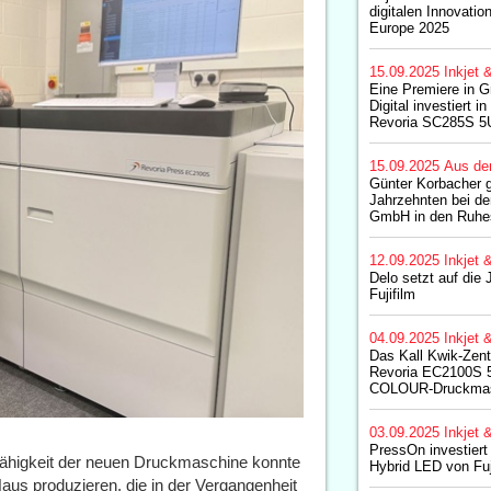
digitalen Innovatio
Europe 2025
15.09.2025
Inkjet 
Eine Premiere in G
Digital investiert 
Revoria SC285S 5
15.09.2025
Aus de
Günter Korbacher g
Jahrzehnten bei de
GmbH in den Ruhe
12.09.2025
Inkjet 
Delo setzt auf die
Fujifilm
04.09.2025
Inkjet 
Das Kall Kwik-Zentr
Revoria EC2100S 
COLOUR-Druckmas
03.09.2025
Inkjet 
PressOn investiert 
fähigkeit der neuen Druckmaschine konnte
Hybrid LED von Fuj
aus produzieren, die in der Vergangenheit