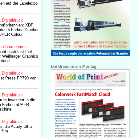
nen auf der Labelexpo
& Digitaldruck
roßbritannien: XDP
in den 5-Farben-Drucker
UPER Colour
n Unternehmen
eht nach fast fünf
r Weilburger Graphics
stand
Die Branche am Montag!
& Digitaldruck
 Jet Press FP790 von
& Digitaldruck
um investiert in die
5-Farben 5UPER
chine
& Digitaldruck
in die Acuity Ultra
ifilm