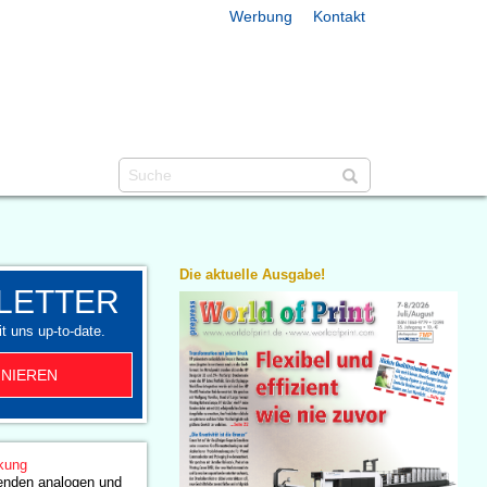
Werbung
Kontakt
Die aktuelle Ausgabe!
LETTER
t uns up-to-date.
NIEREN
kung
tenden analogen und