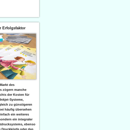
er Erfolgsfaktor
Markt des
ks zögern manche
hts der Kosten für
 Inkjet-Systeme,
leich zu günstigeren
bei häufig übersehen
einfach ein weiteres
sondern ein integraler
etdrucksystems, ebenso
e Druckköpfe oder das