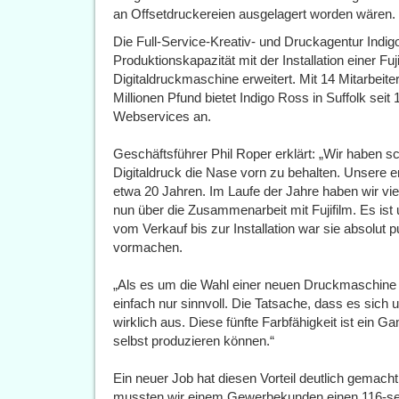
an Offsetdruckereien ausgelagert worden wären.
Die Full-Service-Kreativ- und Druckagentur Indig
Produktionskapazität mit der Installation eine
Digitaldruckmaschine erweitert. Mit 14 Mitarbei
Millionen Pfund bietet Indigo Ross in Suffolk sei
Webservices an.
Geschäftsführer Phil Roper erklärt: „Wir haben 
Digitaldruck die Nase vorn zu behalten. Unsere er
etwa 20 Jahren. Im Laufe der Jahre haben wir vie
nun über die Zusammenarbeit mit Fujifilm. Es ist un
vom Verkauf bis zur Installation war sie absolut
vormachen.
„Als es um die Wahl einer neuen Druckmaschine 
einfach nur sinnvoll. Die Tatsache, dass es sich 
wirklich aus. Diese fünfte Farbfähigkeit ist ein Ga
selbst produzieren können.“
Ein neuer Job hat diesen Vorteil deutlich gemacht
mussten wir einem Gewerbekunden einen 116-seiti