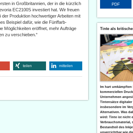
ersten in Großbritannien, der in die kürzlich
PDF
ia EC2100S investiert hat. Wir freuen
 der Produktion hochwertiger Arbeiten mit
es Beispiel dafür, wie die Fünffarb-
 Möglichkeiten eröffnet, mehr Aufträge
Tinte als kritisch
en zu verschieben.“
teilen
mitteilen
Im hart umkämpften 
kommerziellen Druc
Unternehmen angesic
Tintensätze digitaler
insbesondere im Verg
Alternativen. Was da
wird: Tinte ist nicht 
Verbrauchsmaterial, 
Bestandteil des Inkj
unverzichtbar wie di