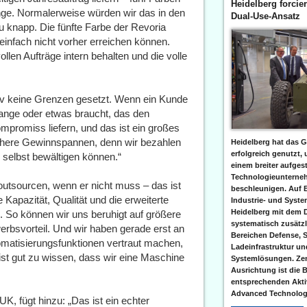
Heidelberg forcier
nge. Normalerweise würden wir das in den
Dual-Use-Ansatz
u knapp. Die fünfte Farbe der Revoria
 einfach nicht vorher erreichen können.
len Aufträge intern behalten und die volle
tiv keine Grenzen gesetzt. Wenn ein Kunde
ange oder etwas braucht, das den
mpromiss liefern, und das ist ein großes
öhere Gewinnspannen, denn wir bezahlen
Heidelberg hat das G
erfolgreich genutzt,
ls selbst bewältigen können.“
einem breiter aufgest
Technologieunterneh
 outsourcen, wenn er nicht muss – das ist
beschleunigen. Auf 
Kapazität, Qualität und die erweiterte
Industrie- und Syst
Heidelberg mit dem 
n. So können wir uns beruhigt auf größere
systematisch zusätzl
rbsvorteil. Und wir haben gerade erst an
Bereichen Defense, S
omatisierungsfunktionen vertraut machen,
Ladeinfrastruktur und
 ist gut zu wissen, dass wir eine Maschine
Systemlösungen. Zent
Ausrichtung ist die B
entsprechenden Aktiv
Advanced Technologi
, fügt hinzu: „Das ist ein echter