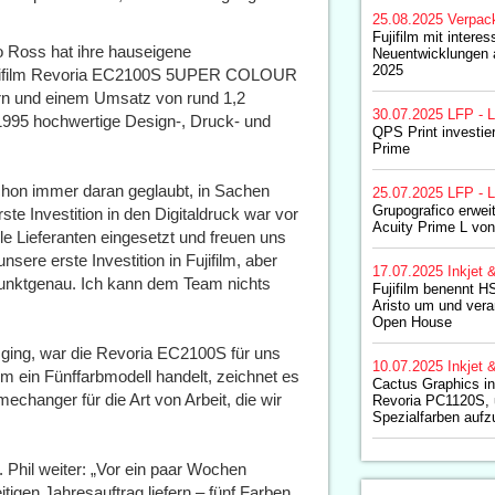
25.08.2025
Verpac
Fujifilm mit intere
o Ross hat ihre hauseigene
Neuentwicklungen 
2025
r Fujifilm Revoria EC2100S 5UPER COLOUR
tern und einem Umsatz von rund 1,2
30.07.2025
LFP - L
t 1995 hochwertige Design-, Druck- und
QPS Print investiert
Prime
schon immer daran geglaubt, in Sachen
25.07.2025
LFP - L
Grupografico erweit
ste Investition in den Digitaldruck war vor
Acuity Prime L von 
le Lieferanten eingesetzt und freuen uns
sere erste Investition in Fujifilm, aber
17.07.2025
Inkjet 
 punktgenau. Ich kann dem Team nichts
Fujifilm benennt HS
Aristo um und vera
Open House
ging, war die Revoria EC2100S für uns
10.07.2025
Inkjet 
um ein Fünffarbmodell handelt, zeichnet es
Cactus Graphics inv
mechanger für die Art von Arbeit, die wir
Revoria PC1120S, 
Spezialfarben auf
. Phil weiter: „Vor ein paar Wochen
gen Jahresauftrag liefern – fünf Farben