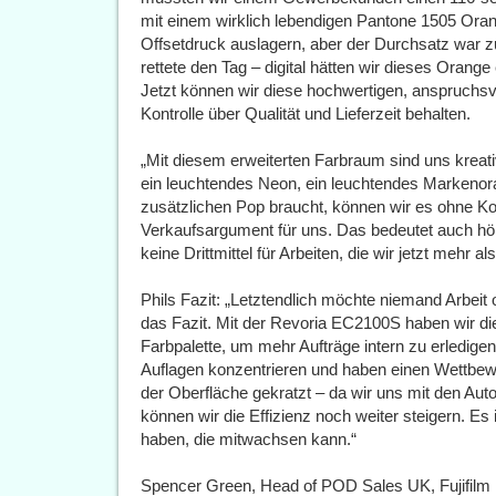
mit einem wirklich lebendigen Pantone 1505 Ora
Offsetdruck auslagern, aber der Durchsatz war z
rettete den Tag – digital hätten wir dieses Orange
Jetzt können wir diese hochwertigen, anspruchsvol
Kontrolle über Qualität und Lieferzeit behalten.
„Mit diesem erweiterten Farbraum sind uns krea
ein leuchtendes Neon, ein leuchtendes Markenor
zusätzlichen Pop braucht, können wir es ohne Ko
Verkaufsargument für uns. Das bedeutet auch h
keine Drittmittel für Arbeiten, die wir jetzt mehr a
Phils Fazit: „Letztendlich möchte niemand Arbeit
das Fazit. Mit der Revoria EC2100S haben wir die 
Farbpalette, um mehr Aufträge intern zu erledige
Auflagen konzentrieren und haben einen Wettbewe
der Oberfläche gekratzt – da wir uns mit den Aut
können wir die Effizienz noch weiter steigern. Es
haben, die mitwachsen kann.“
Spencer Green, Head of POD Sales UK, Fujifilm UK