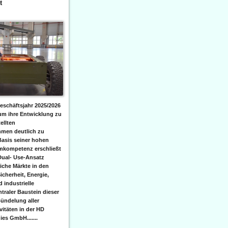
t
eschäftsjahr 2025/2026
 um ihre Entwicklung zu
ellten
men deutlich zu
Basis seiner hohen
emkompetenz erschließt
Dual- Use-Ansatz
iche Märkte in den
icherheit, Energie,
 industrielle
raler Baustein dieser
ündelung aller
itäten in der HD
es GmbH.......