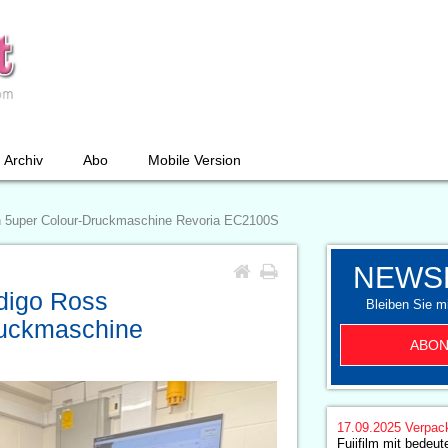
Archiv
Abo
Mobile Version
t in 5uper Colour-Druckmaschine Revoria EC2100S
NEWS
ndigo Ross
Bleiben Sie mi
Druckmaschine
ABON
17.09.2025
Verpac
Fujifilm mit bedeu