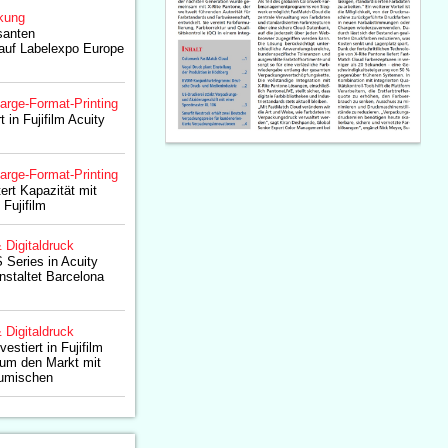
kung
ssanten
auf Labelexpo Europe
arge-Format-Printing
 in Fujifilm Acuity
arge-Format-Printing
ert Kapazität mit
Fujifilm
& Digitaldruck
 Series in Acuity
nstaltet Barcelona
& Digitaldruck
estiert in Fujifilm
um den Markt mit
zumischen