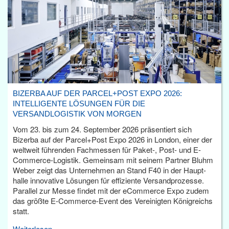
BIZERBA AUF DER PARCEL+POST EXPO 2026:
INTELLIGENTE LÖSUNGEN FÜR DIE
VERSANDLOGISTIK VON MORGEN
Vom 23. bis zum 24. September 2026 präsentiert sich
Bizerba auf der Parcel+Post Expo 2026 in London, einer der
weltweit führenden Fachmessen für Paket-, Post- und E-
Commerce-Logistik. Gemeinsam mit seinem Partner Bluhm
Weber zeigt das Unternehmen an Stand F40 in der Haupt­
halle innovative Lösungen für effiziente Versandprozesse.
Parallel zur Messe findet mit der eCommerce Expo zudem
das größte E-Commerce-Event des Vereinigten Königreichs
statt.
Weiterlesen...