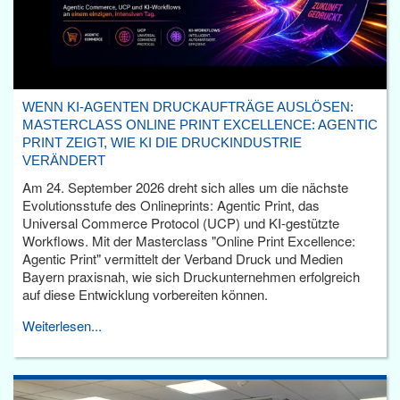
WENN KI-AGENTEN DRUCKAUFTRÄGE AUSLÖSEN:
MASTERCLASS ONLINE PRINT EXCELLENCE: AGENTIC
PRINT ZEIGT, WIE KI DIE DRUCKINDUSTRIE
VERÄNDERT
Am 24. September 2026 dreht sich alles um die nächste
Evolutionsstufe des Onlineprints: Agentic Print, das
Universal Commerce Protocol (UCP) und KI-gestützte
Workflows. Mit der Masterclass "Online Print Excellence:
Agentic Print" vermittelt der Verband Druck und Medien
Bayern praxisnah, wie sich Druckunternehmen erfolgreich
auf diese Entwicklung vorbereiten können.
Weiterlesen...