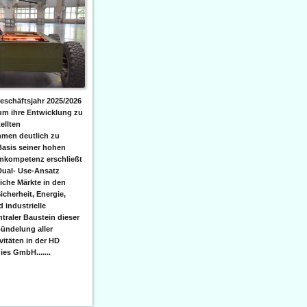
eschäftsjahr 2025/2026
 um ihre Entwicklung zu
ellten
men deutlich zu
Basis seiner hohen
emkompetenz erschließt
Dual- Use-Ansatz
iche Märkte in den
icherheit, Energie,
 industrielle
raler Baustein dieser
ündelung aller
itäten in der HD
es GmbH.......