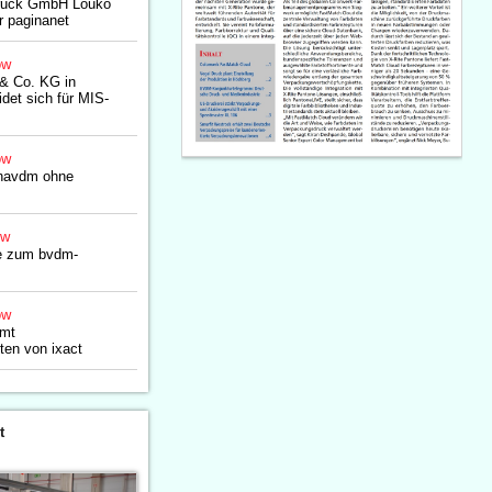
ruck GmbH Louko
r paginanet
ow
 Co. KG in
det sich für MIS-
ow
inavdm ohne
ow
le zum bvdm-
ow
mmt
en von ixact
t