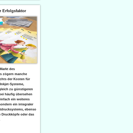
er Erfolgsfaktor
Markt des
ks zögern manche
hts der Kosten für
 Inkjet-Systeme,
leich zu günstigeren
bei häufig übersehen
einfach ein weiteres
sondern ein integraler
etdrucksystems, ebenso
e Druckköpfe oder das
.