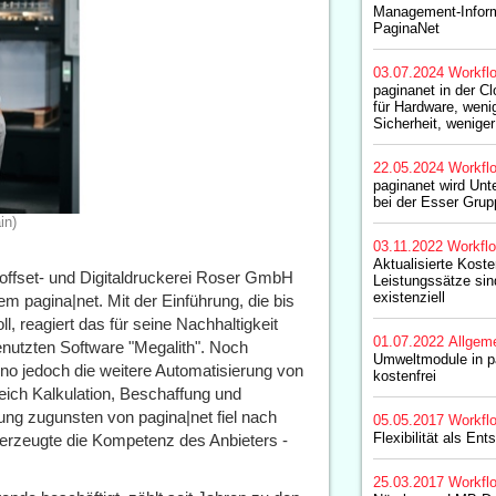
Management-Infor
PaginaNet
03.07.2024
Workfl
paginanet in der C
für Hardware, wenig
Sicherheit, wenige
22.05.2024
Workfl
paginanet wird Un
bei der Esser Grup
in)
03.11.2022
Workfl
Aktualisierte Koste
offset- und Digitaldruckerei Roser GmbH
Leistungssätze sin
existenziell
 pagina|net. Mit der Einführung, die bis
, reagiert das für seine Nachhaltigkeit
01.07.2022
Allgem
nutzten Software "Megalith". Noch
Umweltmodule in p
no jedoch die weitere Automatisierung von
kostenfrei
ich Kalkulation, Beschaffung und
ung zugunsten von pagina|net fiel nach
05.05.2017
Workfl
Flexibilität als En
rzeugte die Kompetenz des Anbieters -
25.03.2017
Workfl