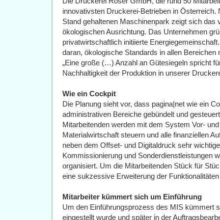
Die Druckerei Roser GmbH, die rund 50 Mitarbeite
innovativsten Druckerei-Betrieben in Österreich
Stand gehaltenen Maschinenpark zeigt sich das v
ökologischen Ausrichtung. Das Unternehmen grün
privatwirtschaftlich initiierte Energiegemeinschaf
daran, ökologische Standards in allen Bereichen 
„Eine große (…) Anzahl an Gütesiegeln spricht fü
Nachhaltigkeit der Produktion in unserer Druckere
Wie ein Cockpit
Die Planung sieht vor, dass pagina|net wie ein Coc
administrativen Bereiche gebündelt und gesteuert
Mitarbeitenden werden mit dem System Vor- und
Materialwirtschaft steuern und alle finanziellen 
neben dem Offset- und Digitaldruck sehr wichtig
Kommissionierung und Sonderdienstleistungen
organisiert. Um die Mitarbeitenden Stück für Stü
eine sukzessive Erweiterung der Funktionalitäten
Mitarbeiter kümmert sich um Einführung
Um den Einführungsprozess des MIS kümmert sich
eingestellt wurde und später in der Auftragsbear