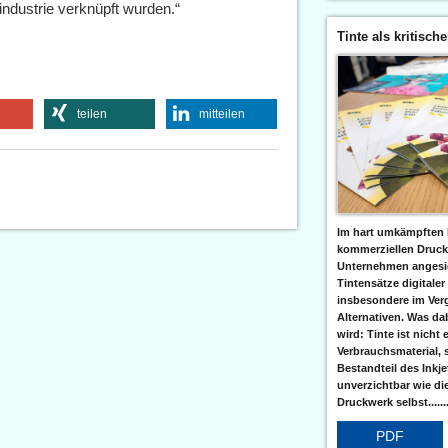
ndustrie verknüpft wurden.“
Tinte als kritisch
teilen
mitteilen
Im hart umkämpften 
kommerziellen Druc
Unternehmen angesic
Tintensätze digitaler
insbesondere im Verg
Alternativen. Was da
wird: Tinte ist nicht 
Verbrauchsmaterial, 
Bestandteil des Inkj
unverzichtbar wie di
Druckwerk selbst......
PDF