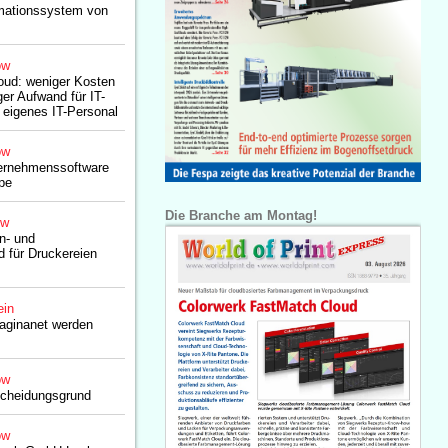
mationssystem von
ow
loud: weniger Kosten
er Aufwand für IT-
r eigenes IT-Personal
ow
ternehmenssoftware
pe
Die Branche am Montag!
ow
n- und
d für Druckereien
ein
aginanet werden
ow
tscheidungsgrund
ow