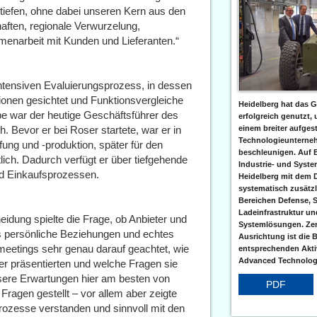
vertiefen, ohne dabei unseren Kern aus den
aften, regionale Verwurzelung,
menarbeit mit Kunden und Lieferanten.“
intensiven Evaluierungsprozess, in dessen
tionen gesichtet und Funktionsvergleiche
Heidelberg hat das G
be war der heutige Geschäftsführer des
erfolgreich genutzt,
Bevor er bei Roser startete, war er in
einem breiter aufgest
Technologieunterneh
ung und -produktion, später für den
beschleunigen. Auf 
lich. Dadurch verfügt er über tiefgehende
Industrie- und Syst
nd Einkaufsprozessen.
Heidelberg mit dem 
systematisch zusätzl
Bereichen Defense, S
Ladeinfrastruktur und
eidung spielte die Frage, ob Anbieter und
Systemlösungen. Zent
persönliche Beziehungen und echtes
Ausrichtung ist die B
meetings sehr genau darauf geachtet, wie
entsprechenden Aktiv
Advanced Technologi
ter präsentierten und welche Fragen sie
nsere Erwartungen hier am besten von
PDF
Fragen gestellt – vor allem aber zeigte
rozesse verstanden und sinnvoll mit den