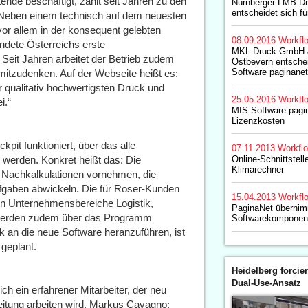
nde beschäftigt, zählt seit Jahren zu den
Nürnberger LMB D
entscheidet sich fü
. Neben einem technisch auf dem neuesten
or allem in der konsequent gelebten
08.09.2016
Workfl
dete Österreichs erste
MKL Druck GmbH &
t. Seit Jahren arbeitet der Betrieb zudem
Ostbevern entschei
Software paginanet
mitzudenken. Auf der Webseite heißt es:
r qualitativ hochwertigsten Druck und
25.05.2016
Workfl
i.“
MIS-Software pag
Lizenzkosten
kpit funktioniert, über das alle
07.11.2013
Workfl
 werden. Konkret heißt das: Die
Online-Schnittstel
Klimarechner
 Nachkalkulationen vornehmen, die
Aufgaben abwickeln. Die für Roser-Kunden
15.04.2013
Workfl
en Unternehmensbereiche Logistik,
PaginaNet überni
 werden zudem über das Programm
Softwarekomponent
ck an die neue Software heranzuführen, ist
 geplant.
Heidelberg forcier
Dual-Use-Ansatz
 ein erfahrener Mitarbeiter, der neu
beitung arbeiten wird. Markus Cavagno: