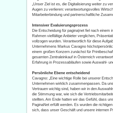
„Unser Ziel ist es, die Digitalisierung weiter zu 
Augen zu verlieren: verantwortungsvolles Wirtsch
Mitarbeiterbindung und partnerschaftliche Zusam
Intensiver Evaluierungsprozess
Die Entscheidung für pagina|net fiel nach einem 
Rahmen vielfältige Anbieter verglichen, Präsenta
vollzogen wurden. Verantwortlich für diese Aufga
Unternehmens Markus Cavagno höchstpersönlich. 
einem großen Konzern zunächst für Printbeschaff
gesamten Zentraleinkauf in Österreich verantwort
Erfahrung in Prozessabläufen sowie Auswahl- u
Persönliche Ebene entscheidend
Cavagno: „Eine wichtige Rolle bei unserer Entsch
Unternehmen wirklich zusammenpassen. Da uns 
Vertrauen wichtig sind, haben wir in den Auswahl
die Stimmung war, wie sich die Vertriebsmitarbei
stellten. Am Ende hatten wir das Gefühl, dass u
PaginaNet erfüllt werden. Es wurden die richtigen 
sich, dass unser Geschäft und unsere internen P