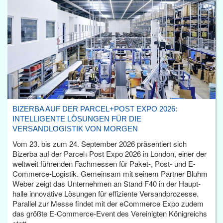
BIZERBA AUF DER PARCEL+POST EXPO 2026:
INTELLIGENTE LÖSUNGEN FÜR DIE
VERSANDLOGISTIK VON MORGEN
Vom 23. bis zum 24. September 2026 präsentiert sich
Bizerba auf der Parcel+Post Expo 2026 in London, einer der
weltweit führenden Fachmessen für Paket-, Post- und E-
Commerce-Logistik. Gemeinsam mit seinem Partner Bluhm
Weber zeigt das Unternehmen an Stand F40 in der Haupt­
halle innovative Lösungen für effiziente Versandprozesse.
Parallel zur Messe findet mit der eCommerce Expo zudem
das größte E-Commerce-Event des Vereinigten Königreichs