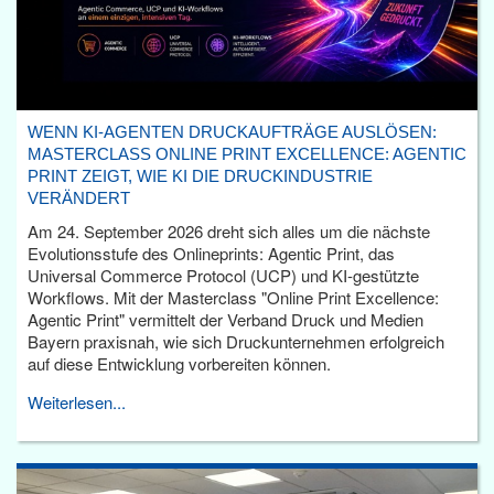
WENN KI-AGENTEN DRUCKAUFTRÄGE AUSLÖSEN:
MASTERCLASS ONLINE PRINT EXCELLENCE: AGENTIC
PRINT ZEIGT, WIE KI DIE DRUCKINDUSTRIE
VERÄNDERT
Am 24. September 2026 dreht sich alles um die nächste
Evolutionsstufe des Onlineprints: Agentic Print, das
Universal Commerce Protocol (UCP) und KI-gestützte
Workflows. Mit der Masterclass "Online Print Excellence:
Agentic Print" vermittelt der Verband Druck und Medien
Bayern praxisnah, wie sich Druckunternehmen erfolgreich
auf diese Entwicklung vorbereiten können.
Weiterlesen...