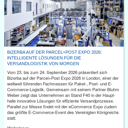
BIZERBA AUF DER PARCEL+POST EXPO 2026:
INTELLIGENTE LÖSUNGEN FÜR DIE
VERSANDLOGISTIK VON MORGEN
Vom 23. bis zum 24. September 2026 präsentiert sich
Bizerba auf der Parcel+Post Expo 2026 in London, einer der
weltweit führenden Fachmessen für Paket-, Post- und E-
Commerce-Logistik. Gemeinsam mit seinem Partner Bluhm
Weber zeigt das Unternehmen an Stand F40 in der Haupt­
halle innovative Lösungen für effiziente Versandprozesse.
Parallel zur Messe findet mit der eCommerce Expo zudem
das größte E-Commerce-Event des Vereinigten Königreichs
statt.
Weiterlesen...