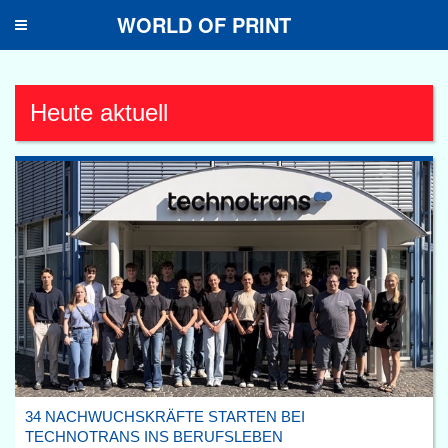
WORLD OF PRINT
Toggle
navigation
Heute aktuell
34 NACHWUCHSKRÄFTE STARTEN BEI
TECHNOTRANS INS BERUFSLEBEN