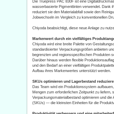
Die Truepress PAC 830F ist eine Digitaldruckmas
wasserbasierte Pigmenttinten verwendet. Dank ih
reduziert sie den Materialabfall sowie den Reini
Jobwechseln im Vergleich zu konventionellen Dru
Chiyoda beabsichtigt, diese neue Anlage zu nutze
Markenwert durch ein vielfältiges Produktang
Chiyoda wird eine breite Palette von Gestaltungs
standardisierter Verpackungsgrößen anbieten und
begrenzten und regionsspezifischen Produkten so
Darüber hinaus werden flexible Produktionsaufla
und den Bedarf an einer vielfältigen Produktpalet
Aufbau ihres Markenwertes unterstützt werden.
SKUs optimieren und Lagerbestand reduzier
Das Team wird ein Produktionssystem aufbauen, d
Mengen zum erforderlichen Zeitpunkt zu liefern,
Verpackungsmaterialbestand optimieren und die 
(SKUs) — die kleinsten Einheiten für die Produk
Produktivität verbessern und eine mitarbeit