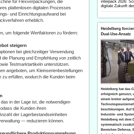
chine für Flexverpackungen, die
interpack 2026: Scr
digitale Zukunft d
res plattenlosen digitalen Prozesses
gungs- und Einrichtungsaufwand bei
ckverfahren erheblich.
Heidelberg forcier
n, um folgende Wertfaktoren zu fördern:
Dual-Use-Ansatz
ebot steigern
optionen bei gleichzeitiger Verwendung
 die Planung und Empfehlung von zeitlich
wie Testmarktartikeln unterstützen.
gen angeboten, um Kleinserienbestellungen
te zu erfüllen, wodurch die Kunden beim
Heidelberg hat das G
erfolgreich genutzt,
en
einem breiter aufgest
as in der Lage ist, die notwendigen
Technologieunterneh
 sodass die Kunden ihren
beschleunigen. Auf 
Anzahl der Lagerbestandseinheiten
Industrie- und Syst
Heidelberg mit dem 
tverwaltung — reduzieren können.
systematisch zusätzl
Bereichen Defense, S
erfreundlichere Produktionsumgebung