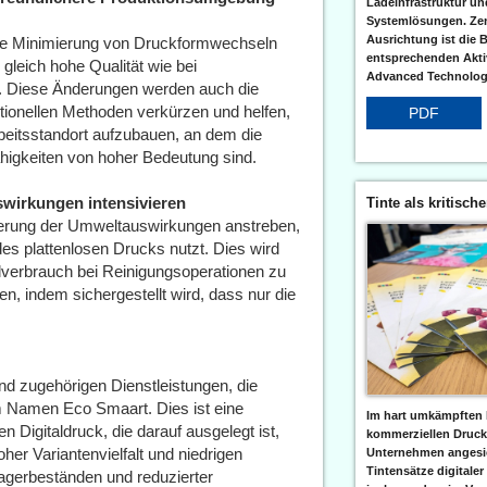
Ladeinfrastruktur und
Systemlösungen. Zent
Ausrichtung ist die B
die Minimierung von Druckformwechseln
entsprechenden Aktiv
gleich hohe Qualität wie bei
Advanced Technologi
d. Diese Änderungen werden auch die
tionellen Methoden verkürzen und helfen,
PDF
beitsstandort aufzubauen, an dem die
higkeiten von hoher Bedeutung sind.
irkungen intensivieren
Tinte als kritisch
rung der Umweltauswirkungen anstreben,
des plattenlosen Drucks nutzt. Dies wird
lverbrauch bei Reinigungsoperationen zu
n, indem sichergestellt wird, dass nur die
nd zugehörigen Dienstleistungen, die
em Namen Eco Smaart. Dies ist eine
Im hart umkämpften 
n Digitaldruck, die darauf ausgelegt ist,
kommerziellen Druc
her Variantenvielfalt und niedrigen
Unternehmen angesic
Tintensätze digitaler
Lagerbeständen und reduzierter