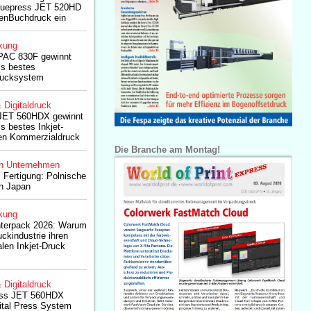
 Truepress JET 520HD
lenBuchdruck ein
kung
PAC 830F gewinnt
s bestes
rucksystem
& Digitaldruck
 JET 560HDX gewinnt
 bestes Inkjet-
en Kommerzialdruck
Die Branche am Montag!
n Unternehmen
s Fertigung: Polnische
ch Japan
kung
nterpack 2026: Warum
ckindustrie ihren
len Inkjet-Druck
& Digitaldruck
ss JET 560HDX
gital Press System