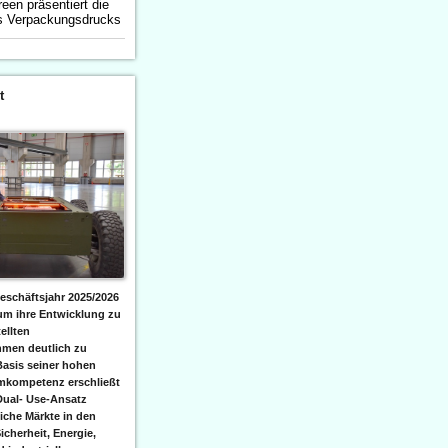
een präsentiert die
es Verpackungsdrucks
t
eschäftsjahr 2025/2026
 um ihre Entwicklung zu
ellten
men deutlich zu
Basis seiner hohen
emkompetenz erschließt
Dual- Use-Ansatz
iche Märkte in den
icherheit, Energie,