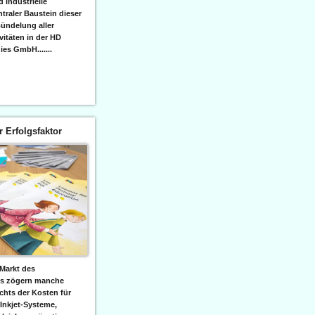
 industrielle
raler Baustein dieser
ündelung aller
itäten in der HD
es GmbH.......
er Erfolgsfaktor
Markt des
ks zögern manche
hts der Kosten für
 Inkjet-Systeme,