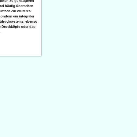
leich zu günstigeren
bei häufig übersehen
einfach ein weiteres
sondern ein integraler
etdrucksystems, ebenso
e Druckköpfe oder das
.