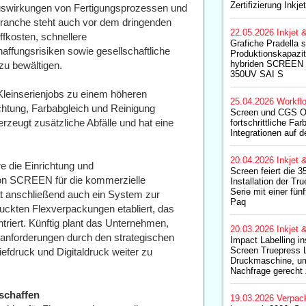
Zertifizierung Inkjet
uswirkungen von Fertigungsprozessen und
ranche steht auch vor dem dringenden
22.05.2026
Inkjet 
fkosten, schnellere
Grafiche Pradella s
fungsrisiken sowie gesellschaftliche
Produktionskapazit
hybriden SCREEN 
u bewältigen.
350UV SAI S
Kleinserienjobs zu einem höheren
25.04.2026
Workfl
chtung, Farbabgleich und Reinigung
Screen und CGS Or
 erzeugt zusätzliche Abfälle und hat eine
fortschrittliche F
Integrationen auf d
20.04.2026
Inkjet 
e die Einrichtung und
Screen feiert die 3
von SCREEN für die kommerzielle
Installation der 
Serie mit einer fün
 anschließend auch ein System zur
Paq
uckten Flexverpackungen etabliert, das
ntriert. Künftig plant das Unternehmen,
20.03.2026
Inkjet 
rktanforderungen durch den strategischen
Impact Labelling ins
Screen Truepress L
efdruck und Digitaldruck weiter zu
Druckmaschine, u
Nachfrage gerecht
schaffen
19.03.2026
Verpac