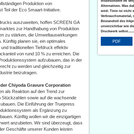
insbesondere im Verg
ollständigen Produktion von
Alternativen. Was da
Teil der Eco Smaart-Initiative.
wird: Tinte ist nicht 
Verbrauchsmaterial, 
Bestandteil des Inkj
aldrucks auszuweiten, hoffen SCREEN GA
unverzichtbar wie di
smarktes zur Handhabung von Produktion
Druckwerk selbst......
hlen zu stärken, die Umweltauswirkungen
. Künftig planen sie, ein optimales
PDF
und traditionellen Tiefdruck effektiv
ruckanteil von rund 10 % zu erreichen. Die
Produktionssystem aufzubauen, das in der
erecht zu werden und gleichzeitig zur
ustrie beizutragen.
 der Chiyoda Gravure Corporation
en als Reaktion auf den Trend zur
gen Stückzahlen sowie auf die wachsende
zubauen. Die Einführung der Truepress
roduktionssystem als Ergänzung zu
uen. Künftig wollen wir die einzigartigen
rwert anzubieten. Wir sind überzeugt, dass
er Geschäfte unserer Kunden leisten