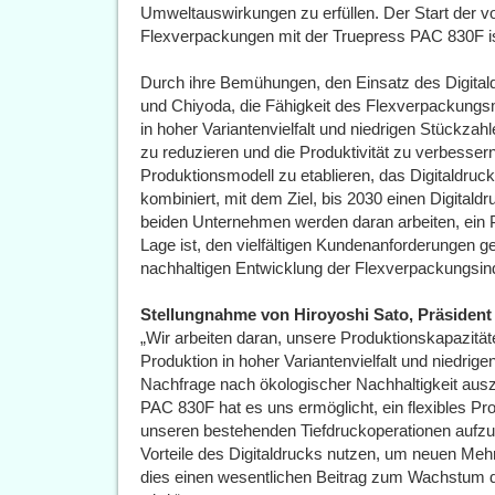
Umweltauswirkungen zu erfüllen. Der Start der v
Flexverpackungen mit der Truepress PAC 830F ist 
Durch ihre Bemühungen, den Einsatz des Digit
und Chiyoda, die Fähigkeit des Flexverpackung
in hoher Variantenvielfalt und niedrigen Stückza
zu reduzieren und die Produktivität zu verbessern
Produktionsmodell zu etablieren, das Digitaldruck 
kombiniert, mit dem Ziel, bis 2030 einen Digitald
beiden Unternehmen werden daran arbeiten, ein 
Lage ist, den vielfältigen Kundenanforderungen g
nachhaltigen Entwicklung der Flexverpackungsind
Stellungnahme von Hiroyoshi Sato, Präsident
„Wir arbeiten daran, unsere Produktionskapazität
Produktion in hoher Variantenvielfalt und niedri
Nachfrage nach ökologischer Nachhaltigkeit aus
PAC 830F hat es uns ermöglicht, ein flexibles P
unseren bestehenden Tiefdruckoperationen aufzuba
Vorteile des Digitaldrucks nutzen, um neuen Meh
dies einen wesentlichen Beitrag zum Wachstum d