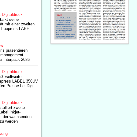
& Digitaldruck
tärkt seine
ät mit einer zweiten
Truepress LABEL
ow
is präsentieren
arbmanagement-
er interpack 2026
& Digitaldruck
50. weltweite
Truepress LABEL 350UV
ften Presse bei Digi-
& Digitaldruck
talliert zweite
abel Inkjet-
m der wachsenden
 zu werden
kung