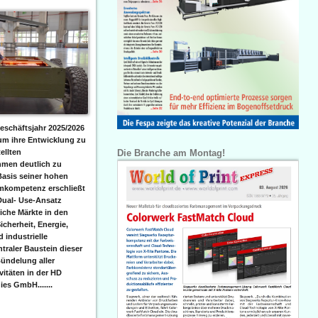
eschäftsjahr 2025/2026
 um ihre Entwicklung zu
Die Branche am Montag!
ellten
men deutlich zu
Basis seiner hohen
emkompetenz erschließt
Dual- Use-Ansatz
iche Märkte in den
icherheit, Energie,
 industrielle
raler Baustein dieser
ündelung aller
itäten in der HD
es GmbH.......