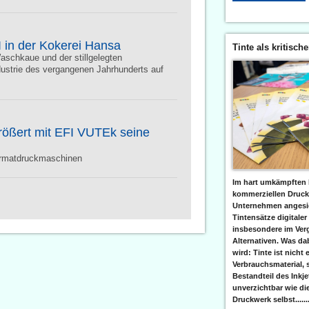
I in der Kokerei Hansa
Tinte als kritisch
aschkaue und der stillgelegten
ustrie des vergangenen Jahrhunderts auf
rößert mit EFI VUTEk seine
ormatdruckmaschinen
Im hart umkämpften 
kommerziellen Druc
Unternehmen angesic
Tintensätze digitaler
insbesondere im Verg
Alternativen. Was da
wird: Tinte ist nicht 
Verbrauchsmaterial, 
Bestandteil des Inkj
unverzichtbar wie di
Druckwerk selbst......