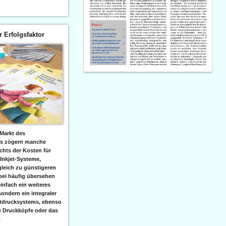
er Erfolgsfaktor
Markt des
ks zögern manche
hts der Kosten für
 Inkjet-Systeme,
leich zu günstigeren
bei häufig übersehen
einfach ein weiteres
sondern ein integraler
etdrucksystems, ebenso
e Druckköpfe oder das
.