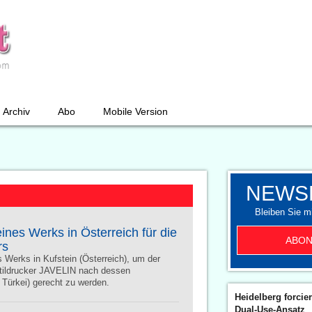
Archiv
Abo
Mobile Version
NEWS
Bleiben Sie mi
ines Werks in Österreich für die
ABON
rs
 Werks in Kufstein (Österreich), um der
xtildrucker JAVELIN nach dessen
 Türkei) gerecht zu werden.
Heidelberg forcier
Dual-Use-Ansatz