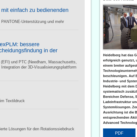
 mit einfach zu bedienenden
erte PANTONE-Unterstützung und mehr
lexPLM: bessere
heidungsfindung in der
Heidelberg hat das G
erfolgreich genutzt,
c. (EFI) und PTC (Needham, Massachusetts,
einem breiter aufgest
Integration der 3D-Visualisierungsplattform
Technologieunterneh
beschleunigen. Auf 
Industrie- und Syst
Heidelberg mit dem 
systematisch zusätzl
Bereichen Defense, S
im Textildruck
Ladeinfrastruktur und
Systemlösungen. Zent
Ausrichtung ist die B
entsprechenden Aktiv
Advanced Technologi
ierte Lösungen für den Rotationssiebdruck
PDF