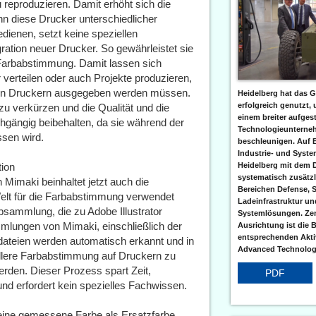
 reproduzieren. Damit erhöht sich die
enn diese Drucker unterschiedlicher
dienen, setzt keine speziellen
ration neuer Drucker. So gewährleistet sie
Farbabstimmung. Damit lassen sich
verteilen oder auch Projekte produzieren,
enen Druckern ausgegeben werden müssen.
Heidelberg hat das G
erfolgreich genutzt,
zu verkürzen und die Qualität und die
einem breiter aufgest
hgängig beibehalten, da sie während der
Technologieunterneh
ssen wird.
beschleunigen. Auf 
Industrie- und Syst
tion
Heidelberg mit dem 
systematisch zusätzl
Mimaki beinhaltet jetzt auch die
Bereichen Defense, S
t für die Farbabstimmung verwendet
Ladeinfrastruktur und
bsammlung, die zu Adobe Illustrator
Systemlösungen. Zent
mmlungen von Mimaki, einschließlich der
Ausrichtung ist die B
entsprechenden Aktiv
ateien werden automatisch erkannt und in
Advanced Technologi
llere Farbabstimmung auf Druckern zu
rden. Dieser Prozess spart Zeit,
PDF
und erfordert kein spezielles Fachwissen.
 eine gemessene Farbe als Ersatzfarbe