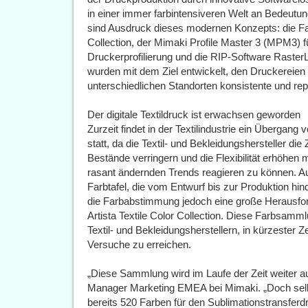
in einer immer farbintensiveren Welt an Bedeutu
sind Ausdruck dieses modernen Konzepts: die Fa
Collection, der Mimaki Profile Master 3 (MPM3) f
Druckerprofilierung und die RIP-Software RasterL
wurden mit dem Ziel entwickelt, den Druckereien
unterschiedlichen Standorten konsistente und rep
Der digitale Textildruck ist erwachsen geworden
Zurzeit findet in der Textilindustrie ein Übergang 
statt, da die Textil- und Bekleidungshersteller die
Bestände verringern und die Flexibilität erhöhen 
rasant ändernden Trends reagieren zu können. Au
Farbtafel, die vom Entwurf bis zur Produktion hin
die Farbabstimmung jedoch eine große Herausford
Artista Textile Color Collection. Diese Farbsammlu
Textil- und Bekleidungsherstellern, in kürzester
Versuche zu erreichen.
„Diese Sammlung wird im Laufe der Zeit weiter a
Manager Marketing EMEA bei Mimaki. „Doch selbs
bereits 520 Farben für den Sublimationstransferd