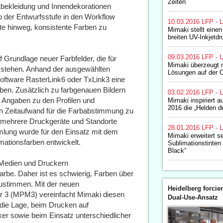
Zeiten
ortbekleidung und Innendekorationen
 der Entwurfsstufe in den Workflow
10.03.2016
LFP - L
rte hinweg, konsistente Farben zu
Mimaki stellt eine
breiten UV-Inkjetdr
09.03.2016
LFP - L
f Grundlage neuer Farbfelder, die für
Mimaki überzeugt m
 stehen. Anhand der ausgewählten
Lösungen auf der
Software RasterLink6 oder TxLink3 eine
en. Zusätzlich zu farbgenauen Bildern
03.02.2016
LFP - L
he Angaben zu den Profilen und
Mimaki inspiriert a
2016 die „Helden d
en Zeitaufwand für die Farbabstimmung zu
er mehrere Druckgeräte und Standorte
28.01.2016
LFP - L
mlung wurde für den Einsatz mit dem
Mimaki erweitert s
ationsfarben entwickelt.
Sublimationstinten
Black“
 Medien und Druckern
arbe. Daher ist es schwierig, Farben über
ustimmen. Mit der neuen
Heidelberg forcier
r 3 (MPM3) vereinfacht Mimaki diesen
Dual-Use-Ansatz
 die Lage, beim Drucken auf
er sowie beim Einsatz unterschiedlicher