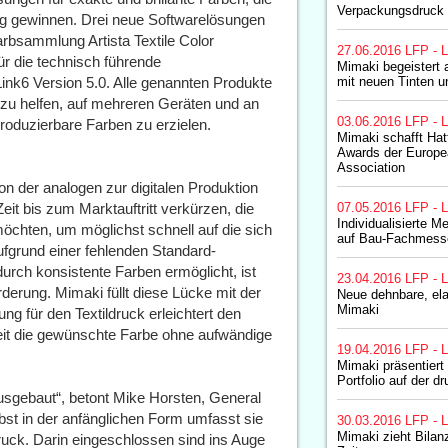
Verpackungsdruck
ng gewinnen. Drei neue Softwarelösungen
rbsammlung Artista Textile Color
27.06.2016
LFP - L
ür die technisch führende
Mimaki begeistert 
ink6 Version 5.0. Alle genannten Produkte
mit neuen Tinten 
 zu helfen, auf mehreren Geräten und an
03.06.2016
LFP - L
roduzierbare Farben zu erzielen.
Mimaki schafft Hat
Awards der Europea
Association
von der analogen zur digitalen Produktion
 Zeit bis zum Marktauftritt verkürzen, die
07.05.2016
LFP - L
Individualisierte M
möchten, um möglichst schnell auf die sich
auf Bau-Fachmess
fgrund einer fehlenden Standard-
durch konsistente Farben ermöglicht, ist
23.04.2016
LFP - L
erung. Mimaki füllt diese Lücke mit der
Neue dehnbare, ela
Mimaki
ng für den Textildruck erleichtert den
 Zeit die gewünschte Farbe ohne aufwändige
19.04.2016
LFP - L
Mimaki präsentiert
Portfolio auf der d
usgebaut“, betont Mike Horsten, General
t in der anfänglichen Form umfasst sie
30.03.2016
LFP - L
Mimaki zieht Bilan
ruck. Darin eingeschlossen sind ins Auge