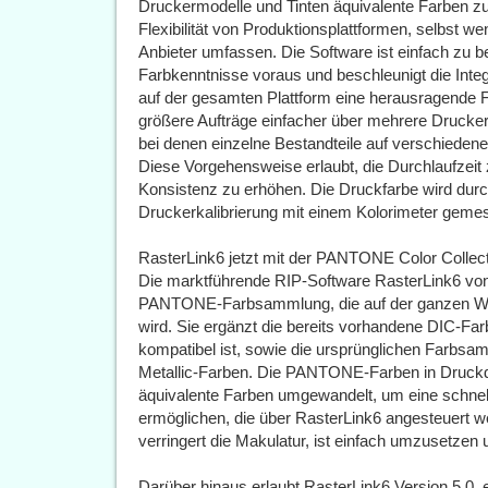
Druckermodelle und Tinten äquivalente Farben zu
Flexibilität von Produktionsplattformen, selbst w
Anbieter umfassen. Die Software ist einfach zu be
Farbkenntnisse voraus und beschleunigt die Integ
auf der gesamten Plattform eine herausragende 
größere Aufträge einfacher über mehrere Drucker 
bei denen einzelne Bestandteile auf verschied
Diese Vorgehensweise erlaubt, die Durchlaufzeit 
Konsistenz zu erhöhen. Die Druckfarbe wird durc
Druckerkalibrierung mit einem Kolorimeter geme
RasterLink6 jetzt mit der PANTONE Color Collec
Die marktführende RIP-Software RasterLink6 von 
PANTONE-Farbsammlung, die auf der ganzen Wel
wird. Sie ergänzt die bereits vorhandene DIC-Far
kompatibel ist, sowie die ursprünglichen Farbsa
Metallic-Farben. Die PANTONE-Farben in Druckd
äquivalente Farben umgewandelt, um eine schne
ermöglichen, die über RasterLink6 angesteuert we
verringert die Makulatur, ist einfach umzusetzen 
Darüber hinaus erlaubt RasterLink6 Version 5.0,