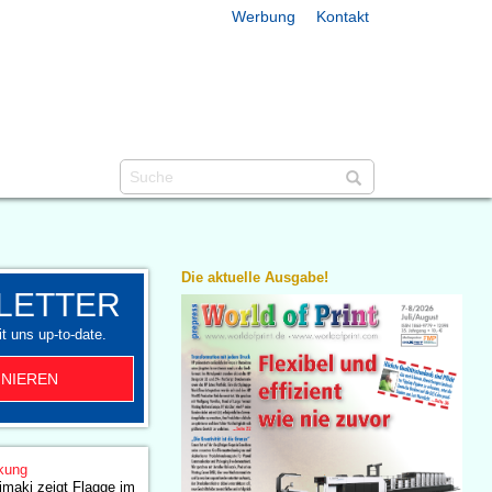
Werbung
Kontakt
Die aktuelle Ausgabe!
LETTER
t uns up-to-date.
NIEREN
kung
maki zeigt Flagge im