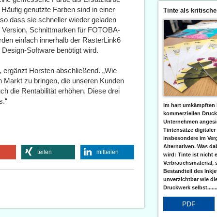
. Häufig genutzte Farben sind in einer
Tinte als kritisch
o dass sie schneller wieder geladen
 Version, Schnittmarken für FOTOBA-
den einfach innerhalb der RasterLink6
 Design-Software benötigt wird.
, ergänzt Horsten abschließend. „Wie
n Markt zu bringen, die unseren Kunden
ch die Rentabilität erhöhen. Diese drei
s.“
Im hart umkämpften 
kommerziellen Druc
Unternehmen angesic
Tintensätze digitaler
insbesondere im Verg
Alternativen. Was da
teilen
mitteilen
wird: Tinte ist nicht 
Verbrauchsmaterial, 
Bestandteil des Inkj
unverzichtbar wie di
Druckwerk selbst......
PDF