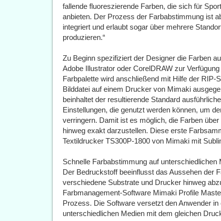
fallende fluoreszierende Farben, die sich für Sp
anbieten. Der Prozess der Farbabstimmung ist ab
integriert und erlaubt sogar über mehrere Stando
produzieren.“
Zu Beginn spezifiziert der Designer die Farben au
Adobe Illustrator oder CorelDRAW zur Verfügung
Farbpalette wird anschließend mit Hilfe der RIP-
Bilddatei auf einem Drucker von Mimaki ausgegeb
beinhaltet der resultierende Standard ausführlic
Einstellungen, die genutzt werden können, um d
verringern. Damit ist es möglich, die Farben üb
hinweg exakt darzustellen. Diese erste Farbsam
Textildrucker TS300P-1800 von Mimaki mit Sublim
Schnelle Farbabstimmung auf unterschiedlichen
Der Bedruckstoff beeinflusst das Aussehen der F
verschiedene Substrate und Drucker hinweg abz
Farbmanagement-Software Mimaki Profile Maste
Prozess. Die Software versetzt den Anwender in
unterschiedlichen Medien mit dem gleichen Druck