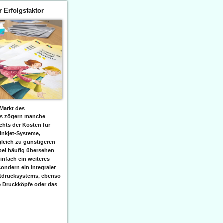
er Erfolgsfaktor
Markt des
ks zögern manche
hts der Kosten für
 Inkjet-Systeme,
leich zu günstigeren
bei häufig übersehen
einfach ein weiteres
sondern ein integraler
etdrucksystems, ebenso
e Druckköpfe oder das
.