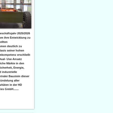
eschäftsjahr 2025/2026
 um ihre Entwicklung zu
ellten
men deutlich zu
Basis seiner hohen
emkompetenz erschließt
Dual- Use-Ansatz
iche Märkte in den
icherheit, Energie,
 industrielle
raler Baustein dieser
ündelung aller
itäten in der HD
es GmbH.......