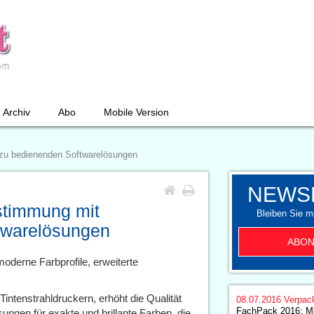
Archiv
Abo
Mobile Version
 zu bedienenden Softwarelösungen
NEWS
stimmung mit
Bleiben Sie mi
twarelösungen
ABON
 moderne Farbprofile, erweiterte
intenstrahldruckern, erhöht die Qualität
08.07.2016
Verpac
FachPack 2016: Mi
ungen für exakte und brillante Farben, die