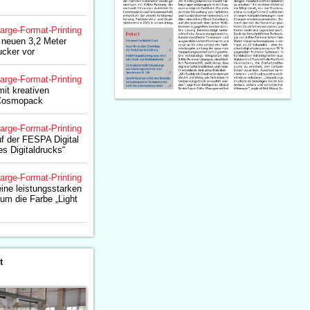
arge-Format-Printing
n neuen 3,2 Meter
ucker vor
arge-Format-Printing
it kreativen
 Cosmopack
arge-Format-Printing
uf der FESPA Digital
es Digitaldrucks“
arge-Format-Printing
eine leistungsstarken
 um die Farbe „Light
t