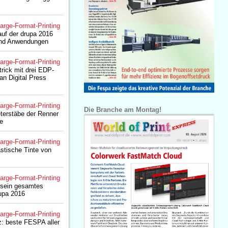
arge-Format-Printing
auf der drupa 2016
und Anwendungen
arge-Format-Printing
trick mit drei EDP-
n Digital Press
arge-Format-Printing
Die Branche am Montag!
eterstäbe der Renner
e
arge-Format-Printing
stische Tinte von
arge-Format-Printing
 sein gesamtes
rupa 2016
arge-Format-Printing
z: beste FESPA aller