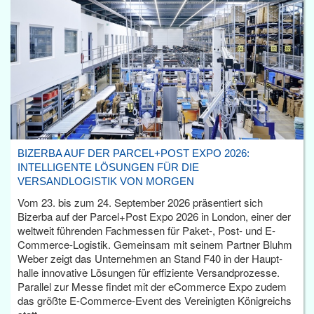
BIZERBA AUF DER PARCEL+POST EXPO 2026:
INTELLIGENTE LÖSUNGEN FÜR DIE
VERSANDLOGISTIK VON MORGEN
Vom 23. bis zum 24. September 2026 präsentiert sich
Bizerba auf der Parcel+Post Expo 2026 in London, einer der
weltweit führenden Fachmessen für Paket-, Post- und E-
Commerce-Logistik. Gemeinsam mit seinem Partner Bluhm
Weber zeigt das Unternehmen an Stand F40 in der Haupt­
halle innovative Lösungen für effiziente Versandprozesse.
Parallel zur Messe findet mit der eCommerce Expo zudem
das größte E-Commerce-Event des Vereinigten Königreichs