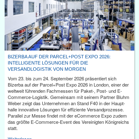
BIZERBA AUF DER PARCEL+POST EXPO 2026:
INTELLIGENTE LÖSUNGEN FÜR DIE
VERSANDLOGISTIK VON MORGEN
Vom 23. bis zum 24. September 2026 präsentiert sich
Bizerba auf der Parcel+Post Expo 2026 in London, einer der
weltweit führenden Fachmessen für Paket-, Post- und E-
Commerce-Logistik. Gemeinsam mit seinem Partner Bluhm
Weber zeigt das Unternehmen an Stand F40 in der Haupt­
halle innovative Lösungen für effiziente Versandprozesse.
Parallel zur Messe findet mit der eCommerce Expo zudem
das größte E-Commerce-Event des Vereinigten Königreichs
statt.
Weiterlesen...