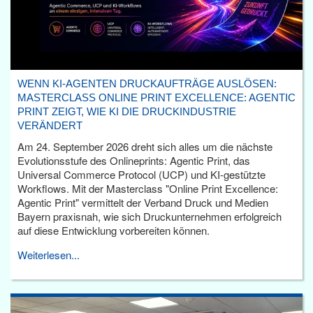
WENN KI-AGENTEN DRUCKAUFTRÄGE AUSLÖSEN:
MASTERCLASS ONLINE PRINT EXCELLENCE: AGENTIC
PRINT ZEIGT, WIE KI DIE DRUCKINDUSTRIE
VERÄNDERT
Am 24. September 2026 dreht sich alles um die nächste
Evolutionsstufe des Onlineprints: Agentic Print, das
Universal Commerce Protocol (UCP) und KI-gestützte
Workflows. Mit der Masterclass "Online Print Excellence:
Agentic Print" vermittelt der Verband Druck und Medien
Bayern praxisnah, wie sich Druckunternehmen erfolgreich
auf diese Entwicklung vorbereiten können.
Weiterlesen...