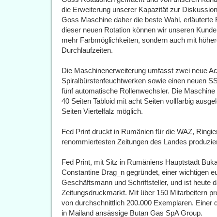
die Erweiterung unserer Kapazität zur Diskussion
Goss Maschine daher die beste Wahl, erläuterte F
dieser neuen Rotation können wir unseren Kunden
mehr Farbmöglichkeiten, sondern auch mit höhe
Durchlaufzeiten.
Die Maschinenerweiterung umfasst zwei neue Ach
Spiralbürstenfeuchtwerken sowie einen neuen SSC
fünf automatische Rollenwechsler. Die Maschine 
40 Seiten Tabloid mit acht Seiten vollfarbig ausg
Seiten Viertelfalz möglich.
Fed Print druckt in Rumänien für die WAZ, Ringier
renommiertesten Zeitungen des Landes produzieren
Fed Print, mit Sitz in Rumäniens Hauptstadt Buk
Constantine Drag_n gegründet, einer wichtigen e
Geschäftsmann und Schriftsteller, und ist heut
Zeitungsdruckmarkt. Mit über 150 Mitarbeitern pro
von durchschnittlich 200.000 Exemplaren. Einer de
in Mailand ansässige Butan Gas SpA Group.