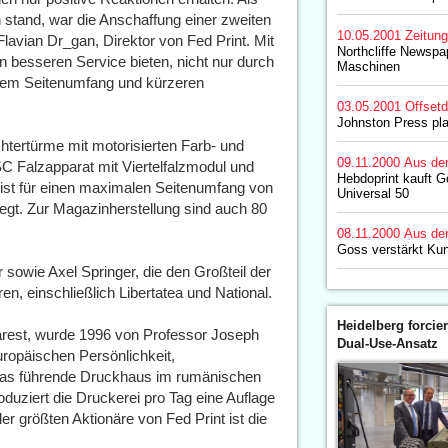
 stand, war die Anschaffung einer zweiten
10.05.2001
Zeitun
lavian Dr_gan, Direktor von Fed Print. Mit
Northcliffe Newspa
 besseren Service bieten, nicht nur durch
Maschinen
rem Seitenumfang und kürzeren
03.05.2001
Offset
Johnston Press pla
tertürme mit motorisierten Farb- und
09.11.2000
Aus de
 Falzapparat mit Viertelfalzmodul und
Hebdoprint kauft G
ist für einen maximalen Seitenumfang von
Universal 50
elegt. Zur Magazinherstellung sind auch 80
08.11.2000
Aus de
Goss verstärkt Ku
 sowie Axel Springer, die den Großteil der
, einschließlich Libertatea und National.
Heidelberg forcier
arest, wurde 1996 von Professor Joseph
Dual-Use-Ansatz
uropäischen Persönlichkeit,
e das führende Druckhaus im rumänischen
duziert die Druckerei pro Tag eine Auflage
r größten Aktionäre von Fed Print ist die