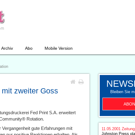
Archiv
Abo
Mobile Version
ation
NEWS
i mit zweiter Goss
Bleiben Sie mi
ABON
ungsdruckerei Fed Print S.A. erweitert
s Community® Rotation.
er Vergangenheit gute Erfahrungen mit
11.05.2001
Zeitun
Johnston Press pla
 nur positive Reaktionen erhalten. Als