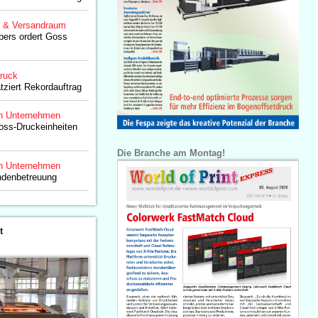
g & Versandraum
pers ordert Goss
druck
tziert Rekordauftrag
n Unternehmen
oss-Druckeinheiten
Die Branche am Montag!
n Unternehmen
ndenbetreuung
t