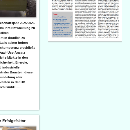
eschäftsjahr 2025/2026
 um ihre Entwicklung zu
ellten
men deutlich zu
Basis seiner hohen
emkompetenz erschließt
Dual- Use-Ansatz
iche Märkte in den
icherheit, Energie,
 industrielle
raler Baustein dieser
ündelung aller
itäten in der HD
es GmbH.......
er Erfolgsfaktor