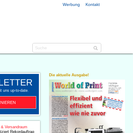
Werbung
Kontakt
Die aktuelle Ausgabe!
LETTER
t uns up-to-date.
NIEREN
g & Versandraum
tziert Rekordauftrag