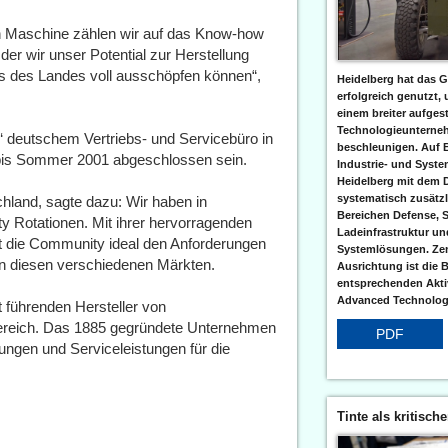
en Maschine zählen wir auf das Know-how
er wir unser Potential zur Herstellung
s des Landes voll ausschöpfen können“,
Heidelberg hat das G
erfolgreich genutzt,
einem breiter aufgest
Technologieunterneh
s‘ deutschem Vertriebs- und Servicebüro in
beschleunigen. Auf 
 bis Sommer 2001 abgeschlossen sein.
Industrie- und Syst
Heidelberg mit dem 
systematisch zusätzl
land, sagte dazu: Wir haben in
Bereichen Defense, S
 Rotationen. Mit ihrer hervorragenden
Ladeinfrastruktur und
icht die Community ideal den Anforderungen
Systemlösungen. Zent
n diesen verschiedenen Märkten.
Ausrichtung ist die B
entsprechenden Aktiv
Advanced Technologi
t führenden Hersteller von
bereich. Das 1885 gegründete Unternehmen
PDF
ungen und Serviceleistungen für die
Tinte als kritisch