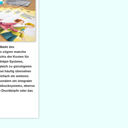
Markt des
ks zögern manche
hts der Kosten für
 Inkjet-Systeme,
leich zu günstigeren
bei häufig übersehen
einfach ein weiteres
sondern ein integraler
etdrucksystems, ebenso
e Druckköpfe oder das
.