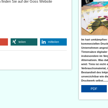
n finden Sie auf der Goss Website
Im hart umkämpften 
teilen
mitteilen
kommerziellen Druc
Unternehmen angesic
Tintensätze digitaler
insbesondere im Verg
Alternativen. Was da
wird: Tinte ist nicht 
Verbrauchsmaterial, 
Bestandteil des Inkj
unverzichtbar wie di
Druckwerk selbst......
PDF