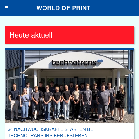
WORLD OF PRINT
Toggle
navigation
Heute aktuell
34 NACHWUCHSKRÄFTE STARTEN BEI
TECHNOTRANS INS BERUFSLEBEN