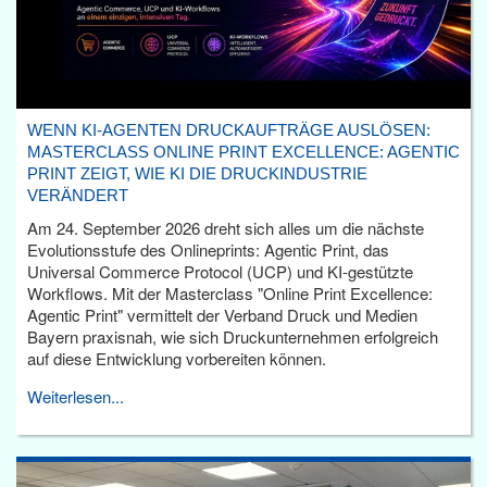
WENN KI-AGENTEN DRUCKAUFTRÄGE AUSLÖSEN:
MASTERCLASS ONLINE PRINT EXCELLENCE: AGENTIC
PRINT ZEIGT, WIE KI DIE DRUCKINDUSTRIE
VERÄNDERT
Am 24. September 2026 dreht sich alles um die nächste
Evolutionsstufe des Onlineprints: Agentic Print, das
Universal Commerce Protocol (UCP) und KI-gestützte
Workflows. Mit der Masterclass "Online Print Excellence:
Agentic Print" vermittelt der Verband Druck und Medien
Bayern praxisnah, wie sich Druckunternehmen erfolgreich
auf diese Entwicklung vorbereiten können.
Weiterlesen...