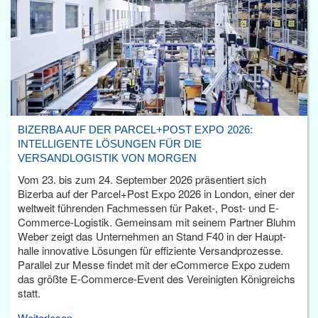
BIZERBA AUF DER PARCEL+POST EXPO 2026:
INTELLIGENTE LÖSUNGEN FÜR DIE
VERSANDLOGISTIK VON MORGEN
Vom 23. bis zum 24. September 2026 präsentiert sich
Bizerba auf der Parcel+Post Expo 2026 in London, einer der
weltweit führenden Fachmessen für Paket-, Post- und E-
Commerce-Logistik. Gemeinsam mit seinem Partner Bluhm
Weber zeigt das Unternehmen an Stand F40 in der Haupt­
halle innovative Lösungen für effiziente Versandprozesse.
Parallel zur Messe findet mit der eCommerce Expo zudem
das größte E-Commerce-Event des Vereinigten Königreichs
statt.
Weiterlesen...