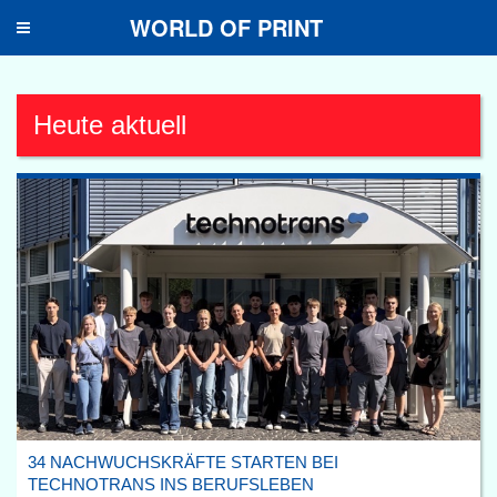
WORLD OF PRINT
Toggle
navigation
Heute aktuell
34 NACHWUCHSKRÄFTE STARTEN BEI
TECHNOTRANS INS BERUFSLEBEN