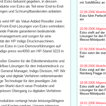
mit Esko bekannt gegeben, in dessen
mit SolidWorks an
ukte von Esko als Teil einer End-to-End-
ckungen und Schrumpfbanderolen anbieten
22.09.2006
Workfl
Esko führt Perfect
ein
s wird HP als Value Added Reseller zwei
e Front-End-Lösungen von Esko vertreiben:
20.09.2006
Allgem
ide Pakete garantieren bedeutende
Esko stellt auf der
bmanagement und sorgen für eine
Lösungen für den F
Messe-Mittelpunkt
ität der HP Indigo Druckmaschinen.
on Esko in Live-Demovorführungen auf
07.09.2006
Workfl
ndigo press ws4050 am HP-Stand 3223 in
Esko setzt die sta
fort
großer Gewinn für die Etikettenindustrie und
rkflow-Lösungen für den Industriedruck zu
20.08.2006
Workfl
Esko zeigt auf der
 General Manager, Indigo Division, HP. Wir
Nürnberg Flagge i
ge und digitale Verfahren nebeneinander
ge Technologie für den jeweiligen Job
18.08.2006
Allgem
n am Markt durch neue Produkte und
Esko stellt auf der
Lösungen für den F
gslosen Übergang zu digitalen Verfahren
Messe-Mittelpunkt
roduktion verlangt heute leistungsfähigere
19.01.2006
Weiterv
n und Kosten senken. Unsere intensive