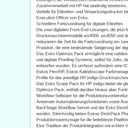
Zusammenarbeit mit HP hat eindeutig bewiesen, d
Vorteile für Etiketten- und Verpackungsdrucker bi
Executive Officer von Esko.
Schnellere Farbzuordnung für digitale Etiketten
Die zwei digitalen Front-End-Lösungen, die jetzt
Druckmaschinenmodelle ws4000, ws4050 und der
reduzieren die Zeit für die Farbzuordnung um ru
Produkte, die eine bedeutende Steigerung der digi
Das Esko Optimize Pack ermöglicht eine nahtl
und digitale Proofing-Systeme, selbst für Jobs, d
entworfen wurden. Es umfasst außerdem eine ICC
Eskos FlexRIP, Eskos Kaleidoscope Farbmanage
Profile für das jeweilige HP Indigo Druckmaschin
Das Esko Scope Pack für HP Indigo bietet die g
Optimize Pack, enthält darüber hinaus aber Funk
Workflow-Software für die Produktionsvorbereitu
Anwender Automatisierungsfunktionen sowie Aus
BackStage Workflow-Server und der Esko DeskPa
werden. Gleichzeitig bieten Eskos DeskPack Plug-
Produktionswerkzeuge für die beliebteste Plattf
Eine Tradition der Produktintegration mit echten Vo