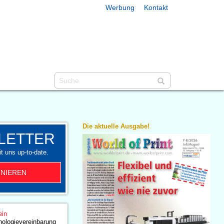
Werbung
Kontakt
Die aktuelle Ausgabe!
LETTER
t uns up-to-date.
NIEREN
ein
nologievereinbarung