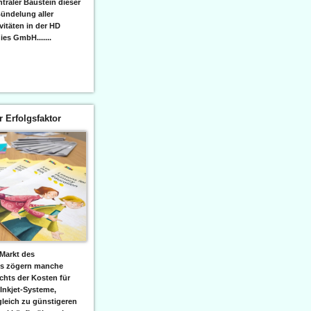
raler Baustein dieser
ündelung aller
itäten in der HD
es GmbH.......
er Erfolgsfaktor
Markt des
ks zögern manche
hts der Kosten für
 Inkjet-Systeme,
leich zu günstigeren