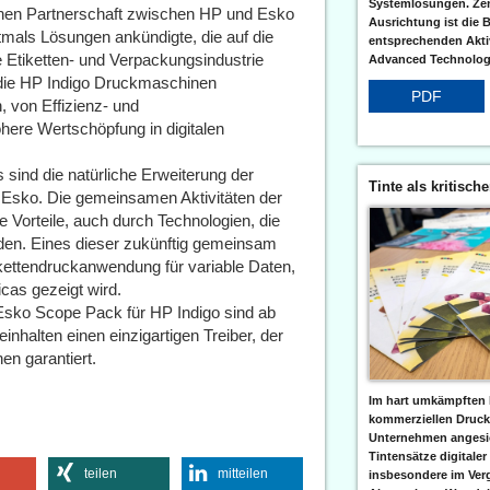
Systemlösungen. Zent
ichen Partnerschaft zwischen HP und Esko
Ausrichtung ist die B
tmals Lösungen ankündigte, die auf die
entsprechenden Aktiv
 Etiketten- und Verpackungsindustrie
Advanced Technologi
 die HP Indigo Druckmaschinen
PDF
 von Effizienz- und
öhere Wertschöpfung in digitalen
ind die natürliche Erweiterung der
Tinte als kritisch
Esko. Die gemeinsamen Aktivitäten der
 Vorteile, auch durch Technologien, die
nden. Eines dieser zukünftig gemeinsam
kettendruckanwendung für variable Daten,
cas gezeigt wird.
Esko Scope Pack für HP Indigo sind ab
nhalten einen einzigartigen Treiber, der
en garantiert.
Im hart umkämpften 
kommerziellen Druc
Unternehmen angesic
Tintensätze digitaler
teilen
mitteilen
insbesondere im Verg