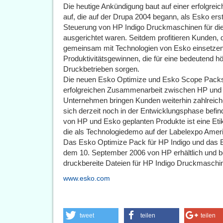
Die heutige Ankündigung baut auf einer erfolgre
auf, die auf der Drupa 2004 begann, als Esko ers
Steuerung von HP Indigo Druckmaschinen für die
ausgerichtet waren. Seitdem profitieren Kunden,
gemeinsam mit Technologien von Esko einsetzen,
Produktivitätsgewinnen, die für eine bedeutend h
Druckbetrieben sorgen.
Die neuen Esko Optimize und Esko Scope Packs s
erfolgreichen Zusammenarbeit zwischen HP und 
Unternehmen bringen Kunden weiterhin zahlreiche
sich derzeit noch in der Entwicklungsphase befi
von HP und Esko geplanten Produkte ist eine Eti
die als Technologiedemo auf der Labelexpo Ameri
Das Esko Optimize Pack für HP Indigo und das 
dem 10. September 2006 von HP erhältlich und bei
druckbereite Dateien für HP Indigo Druckmaschin
www.esko.com
tweet
teilen
teilen