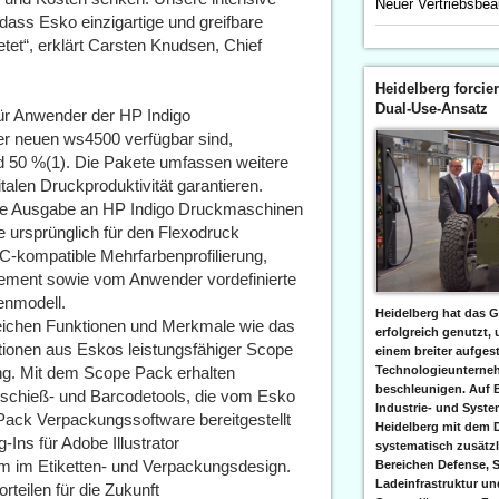
Neuer Vertriebsbea
ass Esko einzigartige und greifbare
etet“, erklärt Carsten Knudsen, Chief
Heidelberg forcier
Dual-Use-Ansatz
 für Anwender der HP Indigo
 neuen ws4500 verfügbar sind,
nd 50 %(1). Die Pakete umfassen weitere
talen Druckproduktivität garantieren.
ose Ausgabe an HP Indigo Druckmaschinen
ie ursprünglich für den Flexodruck
-kompatible Mehrfarbenprofilierung,
ment sowie vom Anwender vordefinierte
enmodell.
Heidelberg hat das G
leichen Funktionen und Merkmale wie das
erfolgreich genutzt,
tionen aus Eskos leistungsfähiger Scope
einem breiter aufgest
ng. Mit dem Scope Pack erhalten
Technologieunterneh
beschleunigen. Auf 
schieß- und Barcodetools, die vom Esko
Industrie- und Syst
ck Verpackungssoftware bereitgestellt
Heidelberg mit dem 
Ins für Adobe Illustrator
systematisch zusätzl
orm im Etiketten- und Verpackungsdesign.
Bereichen Defense, S
Ladeinfrastruktur und
rteilen für die Zukunft