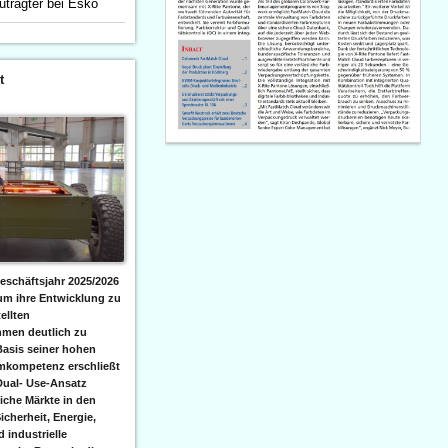
utragter bei Esko
t
eschäftsjahr 2025/2026
 um ihre Entwicklung zu
ellten
men deutlich zu
Basis seiner hohen
emkompetenz erschließt
Dual- Use-Ansatz
iche Märkte in den
icherheit, Energie,
 industrielle