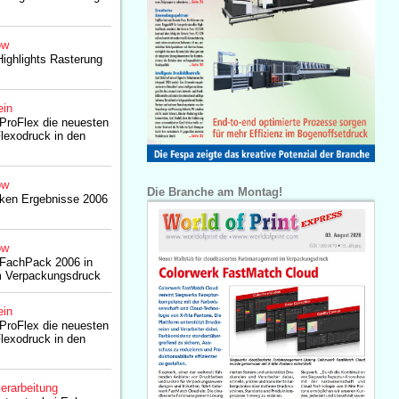
ow
Highlights Rasterung
ein
 ProFlex die neuesten
lexodruck in den
ow
Die Branche am Montag!
rken Ergebnisse 2006
ow
 FachPack 2006 in
m Verpackungsdruck
ein
 ProFlex die neuesten
lexodruck in den
erarbeitung