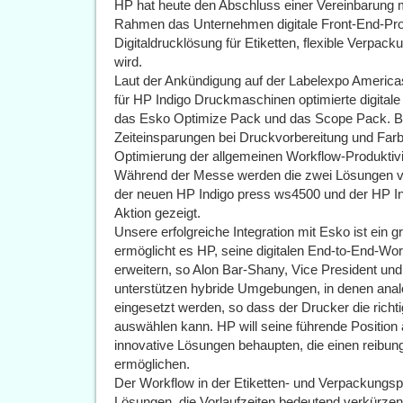
HP hat heute den Abschluss einer Vereinbarung 
Rahmen das Unternehmen digitale Front-End-Prod
Digitaldrucklösung für Etiketten, flexible Verpa
wird.
Laut der Ankündigung auf der Labelexpo America
für HP Indigo Druckmaschinen optimierte digital
das Esko Optimize Pack und das Scope Pack. Be
Zeiteinsparungen bei Druckvorbereitung und Far
Optimierung der allgemeinen Workflow-Produktiv
Während der Messe werden die zwei Lösungen v
der neuen HP Indigo press ws4500 und der HP I
Aktion gezeigt.
Unsere erfolgreiche Integration mit Esko ist ein 
ermöglicht es HP, seine digitalen End-to-End-Wo
erweitern, so Alon Bar-Shany, Vice President und
unterstützen hybride Umgebungen, in denen analo
eingesetzt werden, so dass der Drucker die richti
auswählen kann. HP will seine führende Positio
innovative Lösungen behaupten, die einen reibun
ermöglichen.
Der Workflow in der Etiketten- und Verpackungsp
Lösungen, die Vorlaufzeiten bedeutend verkürze