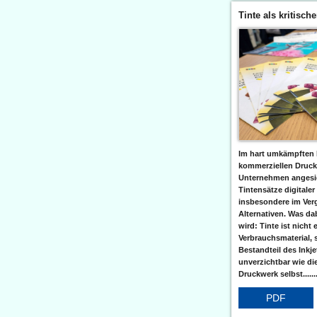
Tinte als kritisch
Im hart umkämpften 
kommerziellen Druc
Unternehmen angesic
Tintensätze digitaler
insbesondere im Verg
Alternativen. Was da
wird: Tinte ist nicht 
Verbrauchsmaterial, 
Bestandteil des Inkj
unverzichtbar wie di
Druckwerk selbst......
PDF