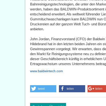
Bahnreinigungstechnologien, die unter den Mark
werden, haben das BALDWIN-Produktsortiment i
entscheidend erweitert. Als weltweit führender Li
Gummituchwaschanlagen kann BALDWIN nun OE
Druckereien auf der ganzen Welt Tuch- und Bür
anbieten.
John Jordan, Finanzvorstand (CFO) der Baldwi
Hildebrand hat in den letzten beiden Jahren ein
Gewinnspannen vorgelegt. Wir erwarten, dass 
den Markt für Reinigungssysteme neu zu definie
dieser Geschäftsbereich künftig in erhebliche
Ertragswachstum unseres Unternehmens beitrage
www.baldwintech.com
tweet
teilen
teilen