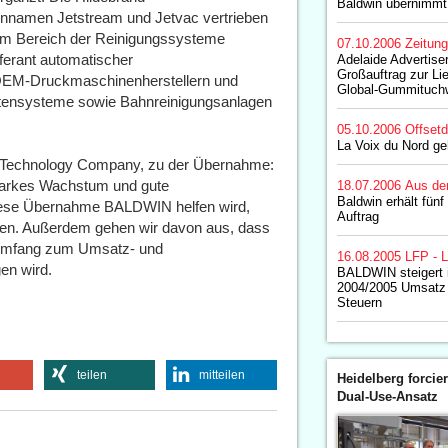
Baldwin übernimmt
ennamen Jetstream und Jetvac vertrieben
m Bereich der Reinigungssysteme
07.10.2006
Zeitun
eferant automatischer
Adelaide Advertise
Großauftrag zur L
M-Druckmaschinenherstellern und
Global-Gummituch
stensysteme sowie Bahnreinigungsanlagen
05.10.2006
Offset
La Voix du Nord g
n Technology Company, zu der Übernahme:
 starkes Wachstum und gute
18.07.2006
Aus de
Baldwin erhält fünf
diese Übernahme BALDWIN helfen wird,
Auftrag
ren. Außerdem gehen wir davon aus, dass
m Umfang zum Umsatz- und
16.08.2005
LFP - L
n wird.
BALDWIN steigert 
2004/2005 Umsatz
Steuern
teilen
mitteilen
Heidelberg forcier
Dual-Use-Ansatz