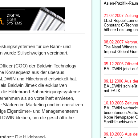
Asien-Pazifik-Rau
21.02.2007
Zeitun
LEst Républicain e
Constant C-Techn
höhere Leistung un
08.02.2007
Verbrau
leistungssystemen für die Bahn- und
The Natal Witness
Impact Global-Gu
n wurde Stillschweigen vereinbart.
05.12.2006
Offset
g Officer (COO) der Baldwin Technology
BALDWIN jetzt au
che Konsequenz aus der überaus
BALDWIN und Hildebrand entwickelt hat.
09.11.2006
Aus de
als Baldwin Jimek die exklusiven
BALDWIN schließt
mit FALK
ür die Hildebrand-Bahnreinigungssysteme
ternehmen als so vorteilhaft erwiesen,
10.10.2006
Zeitun
 Stärken im Marketing und im operativen
BALDWIN verbucht
erige Eigentümer- und Managementteam
bedeutenden Auftr
LDWIN bleiben, um die geschäftliche
Kobe Newspaper C
Sprühfeuchtwerke
09.10.2006
Aus de
gänzt: Die Hildebrand-