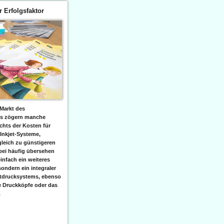
er Erfolgsfaktor
Markt des
ks zögern manche
hts der Kosten für
 Inkjet-Systeme,
leich zu günstigeren
bei häufig übersehen
einfach ein weiteres
sondern ein integraler
etdrucksystems, ebenso
e Druckköpfe oder das
.