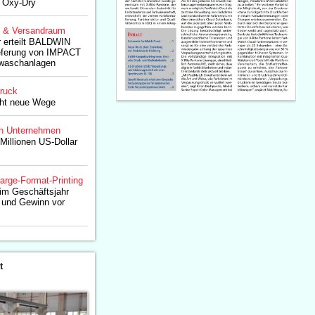
 Oxy-Dry
g & Versandraum
r erteilt BALDWIN
ieferung von IMPACT
waschanlagen
druck
eht neue Wege
n Unternehmen
 Millionen US-Dollar
arge-Format-Printing
im Geschäftsjahr
 und Gewinn vor
t