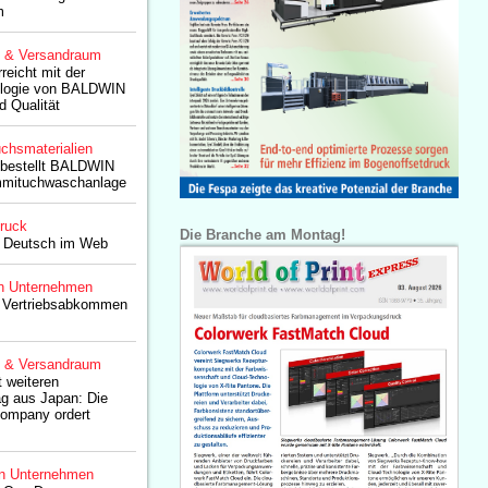
m
g & Versandraum
rreicht mit der
ologie von BALDWIN
d Qualität
chsmaterialien
 bestellt BALDWIN
mmituchwaschanlage
druck
Die Branche am Montag!
f Deutsch im Web
n Unternehmen
 Vertriebsabkommen
g & Versandraum
 weiteren
ag aus Japan: Die
ompany ordert
n Unternehmen