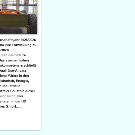
eschäftsjahr 2025/2026
 um ihre Entwicklung zu
ellten
men deutlich zu
Basis seiner hohen
emkompetenz erschließt
Dual- Use-Ansatz
iche Märkte in den
icherheit, Energie,
 industrielle
raler Baustein dieser
ündelung aller
itäten in der HD
es GmbH.......