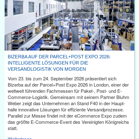
BIZERBA AUF DER PARCEL+POST EXPO 2026:
INTELLIGENTE LÖSUNGEN FÜR DIE
VERSANDLOGISTIK VON MORGEN
Vom 23. bis zum 24. September 2026 präsentiert sich
Bizerba auf der Parcel+Post Expo 2026 in London, einer der
weltweit führenden Fachmessen für Paket-, Post- und E-
Commerce-Logistik. Gemeinsam mit seinem Partner Bluhm
Weber zeigt das Unternehmen an Stand F40 in der Haupt­
halle innovative Lösungen für effiziente Versandprozesse.
Parallel zur Messe findet mit der eCommerce Expo zudem
das größte E-Commerce-Event des Vereinigten Königreichs
statt.
Weiterlesen...