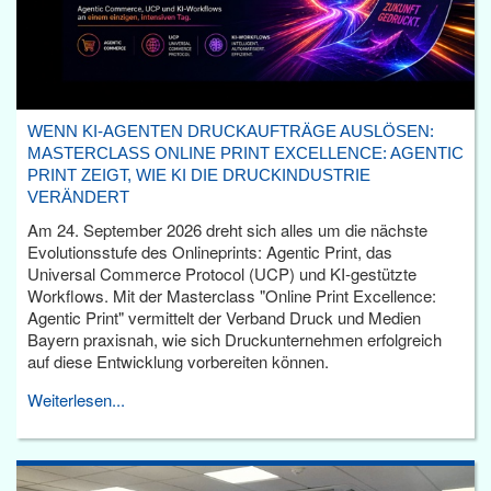
WENN KI-AGENTEN DRUCKAUFTRÄGE AUSLÖSEN:
MASTERCLASS ONLINE PRINT EXCELLENCE: AGENTIC
PRINT ZEIGT, WIE KI DIE DRUCKINDUSTRIE
VERÄNDERT
Am 24. September 2026 dreht sich alles um die nächste
Evolutionsstufe des Onlineprints: Agentic Print, das
Universal Commerce Protocol (UCP) und KI-gestützte
Workflows. Mit der Masterclass "Online Print Excellence:
Agentic Print" vermittelt der Verband Druck und Medien
Bayern praxisnah, wie sich Druckunternehmen erfolgreich
auf diese Entwicklung vorbereiten können.
Weiterlesen...