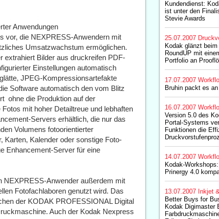
Kundendienst: Kod
ist unter den Finali
Stevie Awards
ierter Anwendungen
ces vor, die NEXPRESS-Anwendern mit
25.07.2007
Druckv
Kodak glänzt beim 
ätzliches Umsatzwachstum ermöglichen.
RoundUP mit einem
xtrahiert Bilder aus druckreifen PDF-
Portfolio an Proof
igurierter Einstellungen automatisch
dglätte, JPEG-Kompressionsartefakte
17.07.2007
Workfl
die Software automatisch den vom Blitz
Bruhin packt es an
t  ohne die Produktion auf der
16.07.2007
Workfl
otos mit hoher Detailtreue und lebhaften
Version 5.0 des Ko
ncement-Servers erhältlich, die nur das
Portal-Systems ver
den Volumens fotoorientierter
Funktionen die Eff
Druckvorstufenpro
 Karten, Kalender oder sonstige Foto-
ge Enhancement-Server für eine
14.07.2007
Workfl
Kodak-Workshops: 
Prinergy 4.0 komp
en NEXPRESS-Anwender außerdem mit
ellen Fotofachlaboren genutzt wird. Das
13.07.2007
Inkjet 
Better Buys for Bu
wischen der KODAK PROFESSIONAL Digital
Kodak Digimaster 
Druckmaschine. Auch der Kodak Nexpress
Farbdruckmaschin