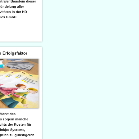
raler Baustein dieser
ündelung aller
itäten in der HD
es GmbH.......
er Erfolgsfaktor
Markt des
ks zögern manche
hts der Kosten für
 Inkjet-Systeme,
leich zu günstigeren