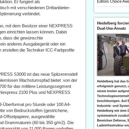
uktion. Er fungiert als
Editors Choice Aw
isch mit verschiedenen Drittanbieter-
Optimierung verbindet.
Heidelberg forcier
ce an, mit dem Besitzer einer NEXPRESS
Dual-Use-Ansatz
gen einrichten lassen können. Dabei
so, dass die gewünschte
 ein anderes Ausgabegerät oder ein
 erstellen die Techniker ICC-Farbprofile
PRESS S3000 ist das neue Spitzenmodell
lemlosen Wachstumspfad bietet  von der
Heidelberg hat das G
00 für das mittlere Leistungssegment
erfolgreich genutzt,
einem breiter aufgest
k Nexpress 2100 Plus und NEXPRESS
Technologieunterneh
beschleunigen. Auf 
Überformat pro Stunde oder 100 A4-
Industrie- und Syst
ette von Bedruckstoffen (gestrichene,
Heidelberg mit dem 
systematisch zusätzl
d-Offsetpapiere, ausgewählte
Bereichen Defense, S
 und Grammaturen (60 bis 350 g/m2). Die
Ladeinfrastruktur und
kapazität von 11.000 Bogen vorhalten.