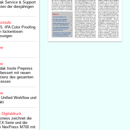
ak Service & Support
sten der diesjährigen
orstufe
5. IPA Color Proofing
 lückenlosen
lösungen
ow
ow
dak Insite Prepress
bessert mit neuen
izienz des gesamten
zesses
ow
Unified Workflow und
akt
& Digitaldruck
siness zeichnet die
EX-Serie und die
e NexPress M700 mit