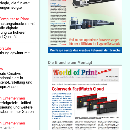
logie, die für weit
rungen sorgte
Computer to Plate
packungsdruckern mit
ie digitale
llung zu höherer
d Qualität
orstufe
bung gewinnt mit
Die Branche am Montag!
ow
ite Creative
ionalisiert in
tent-Erstellung und
beprozesse
n Unternehmen
folgreich: Unified
sierung und weitere
haben immer Saison
n Unternehmen
ltweiter