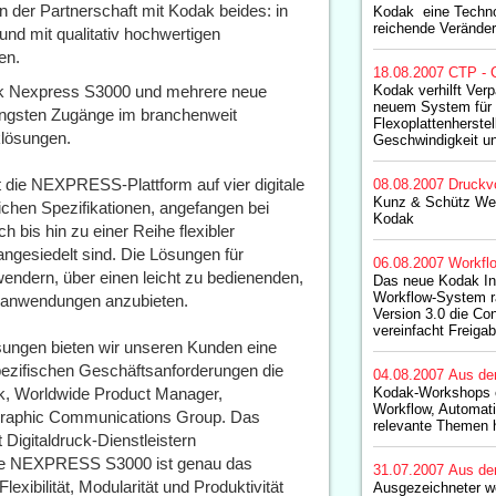
n der Partnerschaft mit Kodak beides: in
Kodak  eine Techno
reichende Verände
nd mit qualitativ hochwertigen
en.
18.08.2007
CTP - 
ak Nexpress S3000 und mehrere neue
Kodak verhilft Ver
neuem System für d
jüngsten Zugänge im branchenweit
Flexoplattenherste
klösungen.
Geschwindigkeit un
die NEXPRESS-Plattform auf vier digitale
08.08.2007
Druckv
Kunz & Schütz Wer
chen Spezifikationen, angefangen bei
Kodak
 bis hin zu einer Reihe flexibler
angesiedelt sind. Die Lösungen für
06.08.2007
Workfl
endern, über einen leicht zu bedienenden,
Das neue Kodak Ins
Workflow-System rat
toanwendungen anzubieten.
Version 3.0 die Con
vereinfacht Freiga
ngen bieten wir unseren Kunden eine
pezifischen Geschäftsanforderungen die
04.08.2007
Aus de
ck, Worldwide Product Manager,
Kodak-Workshops er
Workflow, Automati
 Graphic Communications Group. Das
relevante Themen 
 Digitaldruck-Dienstleistern
ue NEXPRESS S3000 ist genau das
31.07.2007
Aus de
lexibilität, Modularität und Produktivität
Ausgezeichneter we