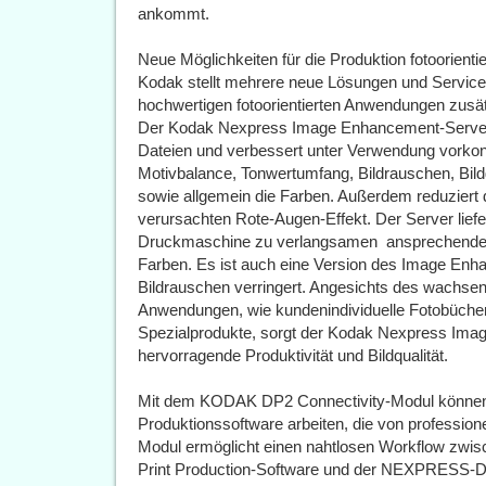
ankommt.
Neue Möglichkeiten für die Produktion fotoorient
Kodak stellt mehrere neue Lösungen und Servi
hochwertigen fotoorientierten Anwendungen zus
Der Kodak Nexpress Image Enhancement-Server e
Dateien und verbessert unter Verwendung vorkonf
Motivbalance, Tonwertumfang, Bildrauschen, Bil
sowie allgemein die Farben. Außerdem reduziert 
verursachten Rote-Augen-Effekt. Der Server liefer
Druckmaschine zu verlangsamen  ansprechende F
Farben. Es ist auch eine Version des Image Enha
Bildrauschen verringert. Angesichts des wachsen
Anwendungen, wie kundenindividuelle Fotobücher,
Spezialprodukte, sorgt der Kodak Nexpress Ima
hervorragende Produktivität und Bildqualität.
Mit dem KODAK DP2 Connectivity-Modul könn
Produktionssoftware arbeiten, die von profession
Modul ermöglicht einen nahtlosen Workflow z
Print Production-Software und der NEXPRESS-