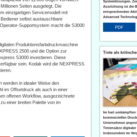
Systemlösungen. Zent
Millionen Seiten ausgelegt. Die
Ausrichtung ist die B
m einzigartigen Servicemodell mit
entsprechenden Aktiv
Advanced Technologi
ediener selbst austauschbare
Operator-Supportsystem macht die S3000
PDF
digitalen Produktionsfarbdruckmaschine
NEXPRESS 2500 und die Option zur
Tinte als kritisch
express S3000 investieren. Diese
 verfügbar sein. Kodak wird die NEXPRESS
ieren.
 werden in idealer Weise den
 im Offsetdruck als auch in einer
nen offenen Workflow, ausgezeichnete
u einer breiten Palette von im
Im hart umkämpften 
kommerziellen Druc
Unternehmen angesic
Tintensätze digitaler
insbesondere im Verg