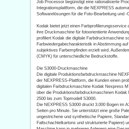
Job Processor begünstigt eine rationalisierte Prod
Integrationsplattform, die die NEXPRESS automat
Softwarelösungen für die Foto-Bearbeitung und -
Kodak bietet jetzt einen Farbprofilierungsservi
ihre Druckmaschine für fotoorientierte Anwendun
profiliert Kodak die digitale Farbdruckmaschine 
Farbwiedergabecharakteristik in Abstimmung auf
subjektives Farbempfinden erzielt wird. Außerdem
(CMYK) für unterschiedliche Bedruckstoffe.
Die S3000-Druckmaschine
Die digitale Produktionsfarbdruckmaschine NEX
der NEXPRESS-Plattform, die Kunden einen prob
digitalen Farbdruckmaschine Kodak Nexpress M7
über die Produktionsfarbdruckmaschinen Koda
2500 bis zum Topmodell S3000.
Die NEXPRESS S3000 druckt 3.000 Bogen im A3-
Seiten pro Minute. Sie unterstützt eine große Pal
ungestrichene und synthetische Papiere, Standar
Faltschachtelkartons und strukturierte Papiere)
Maschine kann in mehreren Anlegern eine Gesamt