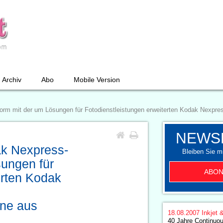
Archiv
Abo
Mobile Version
tform mit der um Lösungen für Fotodienstleistungen erweiterten Kodak Nexp
NEWS
ak Nexpress-
Bleiben Sie mi
sungen für
ABON
erten Kodak
ine aus
18.08.2007
Inkjet 
40 Jahre Continuou