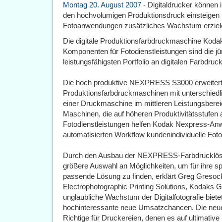
Montag 20. August 2007
- Digitaldrucker können i
den hochvolumigen Produktionsdruck einsteigen u
Fotoanwendungen zusätzliches Wachstum erziel
Die digitale Produktionsfarbdruckmaschine Kod
Komponenten für Fotodienstleistungen sind die 
leistungsfähigsten Portfolio an digitalen Farbdruc
Die hoch produktive NEXPRESS S3000 erweitert 
Produktionsfarbdruckmaschinen mit unterschiedli
einer Druckmaschine im mittleren Leistungsbereich
Maschinen, die auf höheren Produktivitätsstufen 
Fotodienstleistungen helfen Kodak Nexpress-Anw
automatisierten Workflow kundenindividuelle Fo
Durch den Ausbau der NEXPRESS-Farbdrucklösu
größere Auswahl an Möglichkeiten, um für ihre s
passende Lösung zu finden, erklärt Greg Greso
Electrophotographic Printing Solutions, Kodaks
unglaubliche Wachstum der Digitalfotografie bietet
hochinteressante neue Umsatzchancen. Die ne
Richtige für Druckereien, denen es auf ultimative F