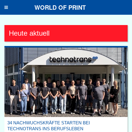
WORLD OF PRINT
Toggle
navigation
Heute aktuell
34 NACHWUCHSKRÄFTE STARTEN BEI
TECHNOTRANS INS BERUFSLEBEN