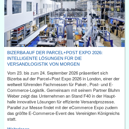
BIZERBA AUF DER PARCEL+POST EXPO 2026:
INTELLIGENTE LÖSUNGEN FÜR DIE
VERSANDLOGISTIK VON MORGEN
Vom 23. bis zum 24. September 2026 präsentiert sich
Bizerba auf der Parcel+Post Expo 2026 in London, einer der
weltweit führenden Fachmessen für Paket-, Post- und E-
Commerce-Logistik. Gemeinsam mit seinem Partner Bluhm
Weber zeigt das Unternehmen an Stand F40 in der Haupt­
halle innovative Lösungen für effiziente Versandprozesse.
Parallel zur Messe findet mit der eCommerce Expo zudem
das größte E-Commerce-Event des Vereinigten Königreichs
statt.
Weiterlesen...