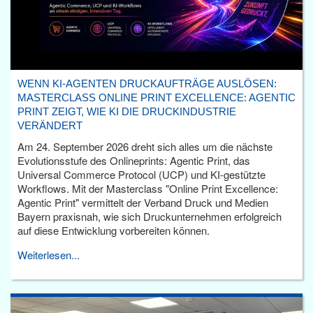
WENN KI-AGENTEN DRUCKAUFTRÄGE AUSLÖSEN:
MASTERCLASS ONLINE PRINT EXCELLENCE: AGENTIC
PRINT ZEIGT, WIE KI DIE DRUCKINDUSTRIE
VERÄNDERT
Am 24. September 2026 dreht sich alles um die nächste
Evolutionsstufe des Onlineprints: Agentic Print, das
Universal Commerce Protocol (UCP) und KI-gestützte
Workflows. Mit der Masterclass "Online Print Excellence:
Agentic Print" vermittelt der Verband Druck und Medien
Bayern praxisnah, wie sich Druckunternehmen erfolgreich
auf diese Entwicklung vorbereiten können.
Weiterlesen...