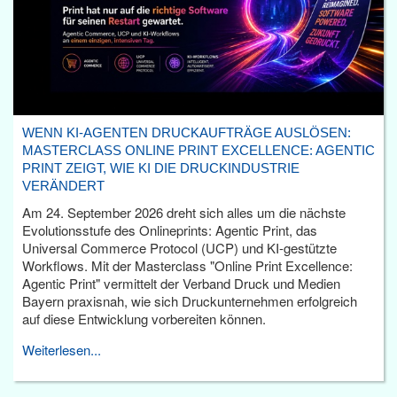
WENN KI-AGENTEN DRUCKAUFTRÄGE AUSLÖSEN:
MASTERCLASS ONLINE PRINT EXCELLENCE: AGENTIC
PRINT ZEIGT, WIE KI DIE DRUCKINDUSTRIE
VERÄNDERT
Am 24. September 2026 dreht sich alles um die nächste
Evolutionsstufe des Onlineprints: Agentic Print, das
Universal Commerce Protocol (UCP) und KI-gestützte
Workflows. Mit der Masterclass "Online Print Excellence:
Agentic Print" vermittelt der Verband Druck und Medien
Bayern praxisnah, wie sich Druckunternehmen erfolgreich
auf diese Entwicklung vorbereiten können.
Weiterlesen...