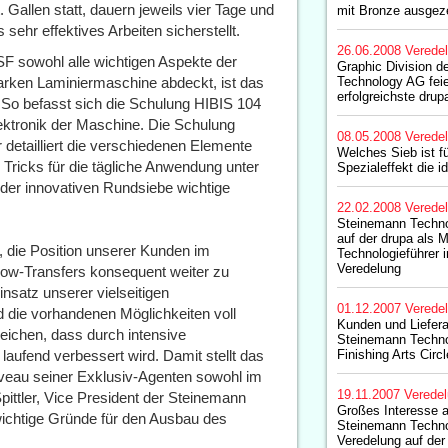
Gallen statt, dauern jeweils vier Tage und
mit Bronze ausgez
ehr effektives Arbeiten sicherstellt.
26.06.2008
Verede
F sowohl alle wichtigen Aspekte der
Graphic Division d
arken Laminiermaschine abdeckt, ist das
Technology AG feier
erfolgreichste drup
So befasst sich die Schulung HIBIS 104 
lektronik der Maschine. Die Schulung
08.05.2008
Verede
 detailliert die verschiedenen Elemente
Welches Sieb ist f
 Tricks für die tägliche Anwendung unter
Spezialeffekt die i
er innovativen Rundsiebe wichtige
22.02.2008
Verede
Steinemann Technol
auf der drupa als M
 die Position unserer Kunden im
Technologieführer 
Veredelung
w-Transfers konsequent weiter zu
nsatz unserer vielseitigen
01.12.2007
Verede
 die vorhandenen Möglichkeiten voll
Kunden und Liefera
eichen, dass durch intensive
Steinemann Techno
laufend verbessert wird. Damit stellt das
Finishing Arts Circle
iveau seiner Exklusiv-Agenten sowohl im
19.11.2007
Verede
 Spittler, Vice President der Steinemann
Großes Interesse 
wichtige Gründe für den Ausbau des
Steinemann Technol
Veredelung auf der