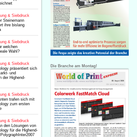
eichnet
lung & Siebdruck
er Steinemann
t ihre bislang
a
lung & Siebdruck
ür welchen
deale Wahl?
lung & Siebdruck
Die Branche am Montag!
ogy präsentiert sich
arkt- und
in der Highend-
lung & Siebdruck
nten trafen sich mit
logy zum ersten

lung & Siebdruck
an den Lösungen von
ogy für die Highend-
 PolygraphInter2007