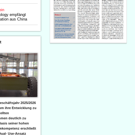
ein
ology empfängt
ation aus China
t
eschäftsjahr 2025/2026
 um ihre Entwicklung zu
ellten
men deutlich zu
Basis seiner hohen
emkompetenz erschließt
Dual- Use-Ansatz