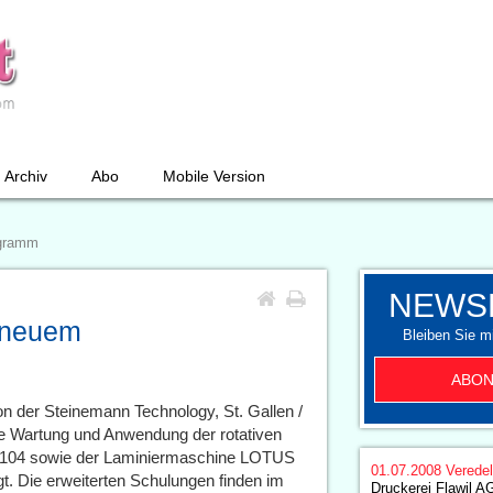
Archiv
Abo
Mobile Version
ogramm
NEWS
 neuem
Bleiben Sie mi
ABON
on der Steinemann Technology, St. Gallen /
e Wartung und Anwendung der rotativen
 104 sowie der Laminiermaschine LOTUS
01.07.2008
Verede
gt. Die erweiterten Schulungen finden im
Druckerei Flawil A