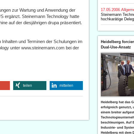
lungen zur Wartung und Anwendung der
17.05.2006
Allgem
Steinemann Techn
S ergänzt. Steinemann Technology hatte
hochkarätige Deleg
ne auf der diesjährigen drupa präsentiert.
en Inhalten und Terminen der Schulungen im
Heidelberg forcier
Dual-Use-Ansatz
nology unter www.steinemann.com
bei der
teilen
mitteilen
Heidelberg hat das G
erfolgreich genutzt,
einem breiter aufgest
Technologieunterneh
beschleunigen. Auf 
Industrie- und Syst
Heidelberg mit dem 