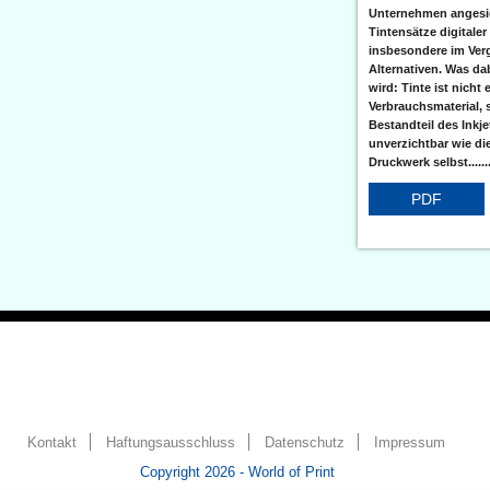
Unternehmen angesic
Tintensätze digitaler
insbesondere im Verg
Alternativen. Was da
wird: Tinte ist nicht 
Verbrauchsmaterial, 
Bestandteil des Inkj
unverzichtbar wie di
Druckwerk selbst......
PDF
Kontakt
Haftungsausschluss
Datenschutz
Impressum
Copyright 2026 - World of Print