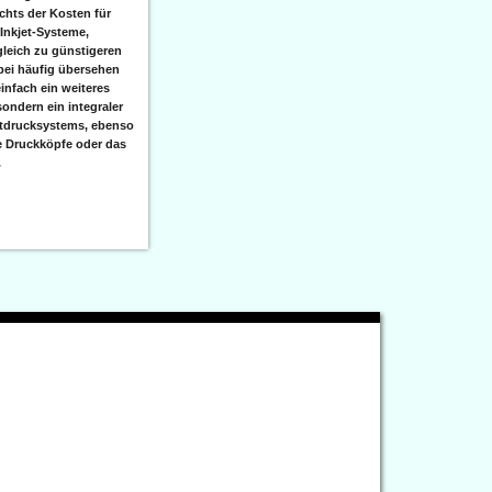
hts der Kosten für
 Inkjet-Systeme,
leich zu günstigeren
bei häufig übersehen
einfach ein weiteres
sondern ein integraler
etdrucksystems, ebenso
e Druckköpfe oder das
.