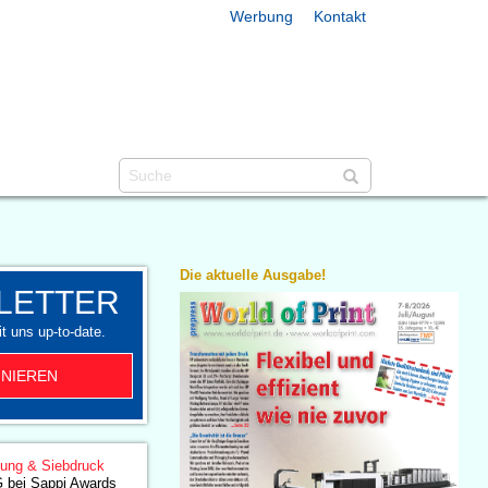
Werbung
Kontakt
Die aktuelle Ausgabe!
LETTER
t uns up-to-date.
NIEREN
lung & Siebdruck
G bei Sappi Awards