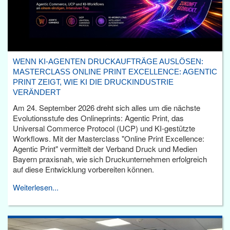
WENN KI-AGENTEN DRUCKAUFTRÄGE AUSLÖSEN:
MASTERCLASS ONLINE PRINT EXCELLENCE: AGENTIC
PRINT ZEIGT, WIE KI DIE DRUCKINDUSTRIE
VERÄNDERT
Am 24. September 2026 dreht sich alles um die nächste
Evolutionsstufe des Onlineprints: Agentic Print, das
Universal Commerce Protocol (UCP) und KI-gestützte
Workflows. Mit der Masterclass "Online Print Excellence:
Agentic Print" vermittelt der Verband Druck und Medien
Bayern praxisnah, wie sich Druckunternehmen erfolgreich
auf diese Entwicklung vorbereiten können.
Weiterlesen...