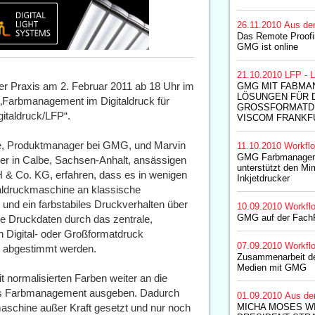
26.11.2010
Aus de
Das Remote Proofi
GMG ist online
21.10.2010
LFP - L
 Praxis am 2. Februar 2011 ab 18 Uhr im
GMG MIT FABMA
LÖSUNGEN FÜR 
 „Farbmanagement im Digitaldruck für
GROSSFORMATD
gitaldruck/LFP“.
VISCOM FRANKF
te, Produktmanager bei GMG, und Marvin
11.10.2010
Workfl
GMG Farbmanagem
 der in Calbe, Sachsen-Anhalt, ansässigen
unterstützt den M
& Co. KG, erfahren, dass es in wenigen
Inkjetdrucker
italdruckmaschine an klassische
und ein farbstabiles Druckverhalten über
10.09.2010
Workfl
GMG auf der Fach
le Druckdaten durch das zentrale,
Digital- oder Großformatdruck
07.09.2010
Workfl
m abgestimmt werden.
Zusammenarbeit de
Medien mit GMG
normalisierten Farben weiter an die
eres Farbmanagement ausgeben. Dadurch
01.09.2010
Aus de
schine außer Kraft gesetzt und nur noch
MICHA MOSES WI