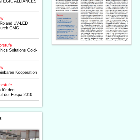
TEGIC ALLIANCES
ow
 Roland UV-LED
durch GMG
orstufe
ics Solutions Gold-
ow
inbaren Kooperation
orstufe
 für den
uf der Fespa 2010
t