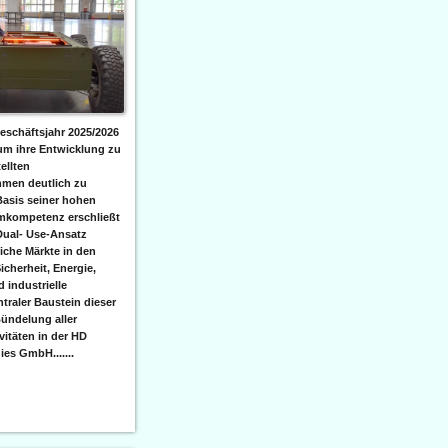
eschäftsjahr 2025/2026
 um ihre Entwicklung zu
ellten
men deutlich zu
Basis seiner hohen
emkompetenz erschließt
Dual- Use-Ansatz
iche Märkte in den
icherheit, Energie,
 industrielle
raler Baustein dieser
ündelung aller
itäten in der HD
es GmbH.......