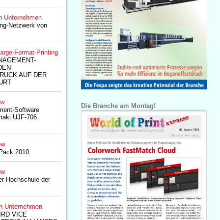
n Unternehmen
ng-Netzwerk von
arge-Format-Printing
NAGEMENT-
DEN
RUCK AUF DER
URT
ow
Die Branche am Montag!
ent-Software
imaki UJF-706
ow
Pack 2010
ow
r Hochschule der
n Unternehmen
RD VICE