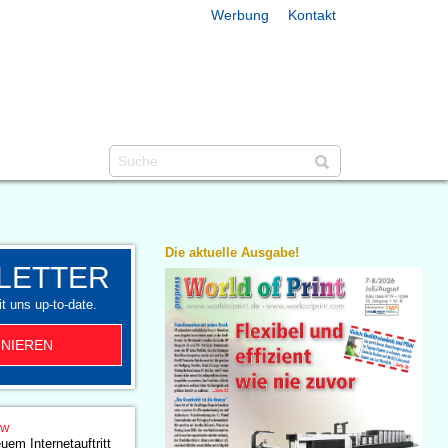
Werbung
Kontakt
Die aktuelle Ausgabe!
LETTER
t uns up-to-date.
NIEREN
ow
em Internetauftritt