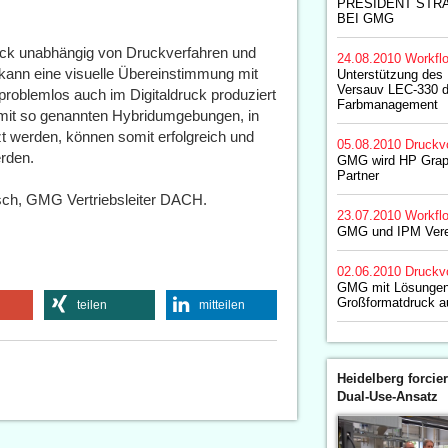
PRESIDENT STRA
BEI GMG
ruck unabhängig von Druckverfahren und
24.08.2010
Workfl
kann eine visuelle Übereinstimmung mit
Unterstützung des
Versauv LEC-330 
roblemlos auch im Digitaldruck produziert
Farbmanagement
it so genannten Hybridumgebungen, in
t werden, können somit erfolgreich und
05.08.2010
Druckv
erden.
GMG wird HP Graph
Partner
sch, GMG Vertriebsleiter DACH.
23.07.2010
Workfl
GMG und IPM Vere
02.06.2010
Druckv
GMG mit Lösungen
Großformatdruck a
teilen
mitteilen
Heidelberg forcier
Dual-Use-Ansatz