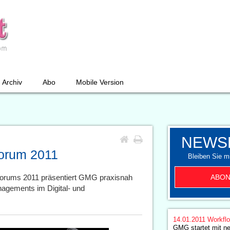
Archiv
Abo
Mobile Version
NEWS
orum 2011
Bleiben Sie mi
ABON
orums 2011 präsentiert GMG praxisnah
nagements im Digital- und
14.01.2011
Workfl
GMG startet mit neu