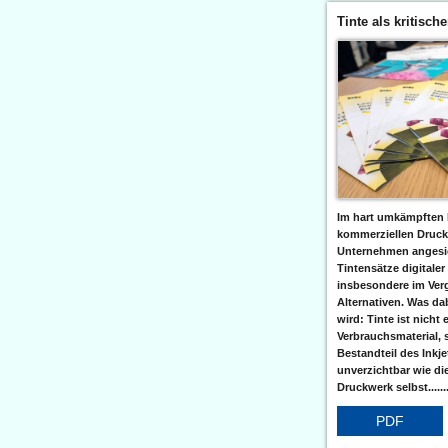
Tinte als kritisch
Im hart umkämpften 
kommerziellen Druc
Unternehmen angesic
Tintensätze digitaler
insbesondere im Verg
Alternativen. Was da
wird: Tinte ist nicht 
Verbrauchsmaterial, 
Bestandteil des Inkj
unverzichtbar wie di
Druckwerk selbst......
PDF