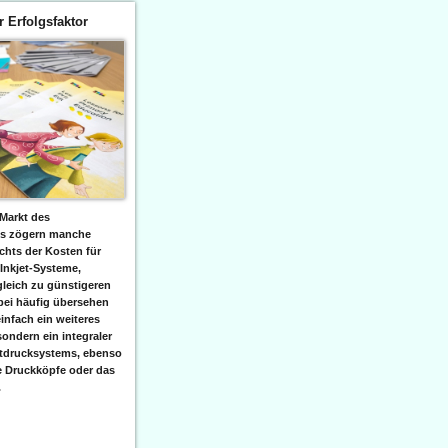
er Erfolgsfaktor
Markt des
ks zögern manche
hts der Kosten für
 Inkjet-Systeme,
leich zu günstigeren
bei häufig übersehen
einfach ein weiteres
sondern ein integraler
etdrucksystems, ebenso
e Druckköpfe oder das
.