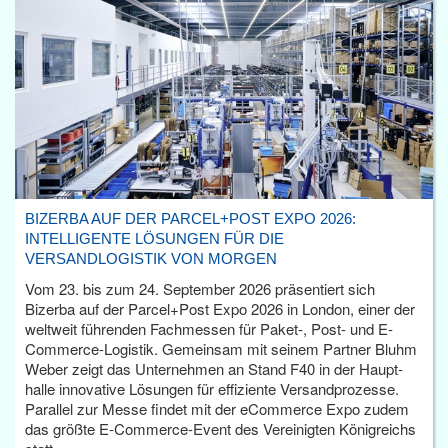
BIZERBA AUF DER PARCEL+POST EXPO 2026:
INTELLIGENTE LÖSUNGEN FÜR DIE
VERSANDLOGISTIK VON MORGEN
Vom 23. bis zum 24. September 2026 präsentiert sich
Bizerba auf der Parcel+Post Expo 2026 in London, einer der
weltweit führenden Fachmessen für Paket-, Post- und E-
Commerce-Logistik. Gemeinsam mit seinem Partner Bluhm
Weber zeigt das Unternehmen an Stand F40 in der Haupt­
halle innovative Lösungen für effiziente Versandprozesse.
Parallel zur Messe findet mit der eCommerce Expo zudem
das größte E-Commerce-Event des Vereinigten Königreichs