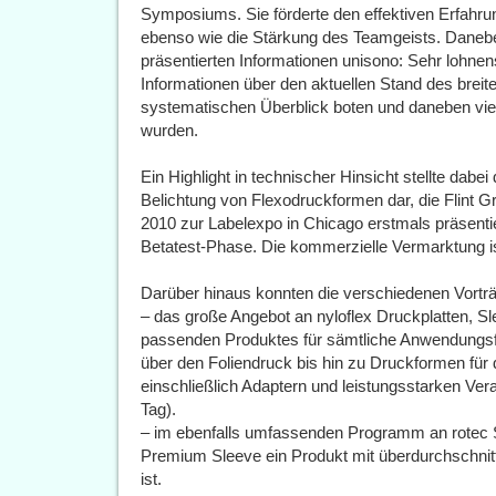
Symposiums. Sie förderte den effektiven Erfahru
ebenso wie die Stärkung des Teamgeists. Daneben 
präsentierten Informationen unisono: Sehr lohnen
Informationen über den aktuellen Stand des bre
systematischen Überblick boten und daneben viel
wurden.
Ein Highlight in technischer Hinsicht stellte dabe
Belichtung von Flexodruckformen dar, die Flint 
2010 zur Labelexpo in Chicago erstmals präsentiert
Betatest-Phase. Die kommerzielle Vermarktung ist
Darüber hinaus konnten die verschiedenen Vorträ
– das große Angebot an nyloflex Druckplatten, S
passenden Produktes für sämtliche Anwendungsf
über den Foliendruck bis hin zu Druckformen für 
einschließlich Adaptern und leistungsstarken Ver
Tag).
– im ebenfalls umfassenden Programm an rotec 
Premium Sleeve ein Produkt mit überdurchschnittl
ist.