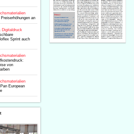
chsmaterialien
t Preiserhöhungen an
& Digitaldruck
schbare
loflex Sprint auch
chsmaterialien
fkostendruck:
eise von
arben
chsmaterialien
r Pan European
ce
t