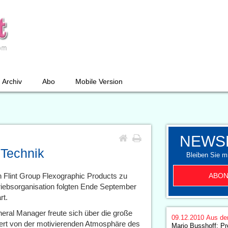
Archiv
Abo
Mobile Version
NEWS
 Technik
Bleiben Sie mi
ABON
 Flint Group Flexographic Products zu
iebsorganisation folgten Ende September
rt.
eral Manager freute sich über die große
09.12.2010
Aus de
ert von der motivierenden Atmosphäre des
Mario Busshoff: Pr