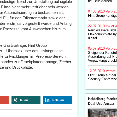
bei Druckfarben
indeutige Trend zur Umstellung auf digitale
e Filme nicht mehr verfügbar sein werden.
04.08.2010
Verbrau
r Automatisierung zu beobachten ist.
Flint Group kündig
 F II für den Etikettenmarkt sowie der
der erstmals vorgestellt wurde und Anfang
22.07.2010
Inkjet 
 alle Prozesse vom Auswaschen bis zum
Neu: wasserauswa
Flexodruckplate ny
digital
 Gastvorträge: Flint Group
05.07.2010
Verbrau
s – Überblick über das umfangreiche
Steigender Rohstof
le Entwicklungen im Prepress-Bereich,
Auswirkung auf Pr
Verpackungsdruckf
bebandes zur Druckplattenmontage, Zecher
e und Druckplatte.
12.06.2010
Verbrau
Flint Group auf de
Security Conferen
Heidelberg forcier
teilen
mitteilen
Dual-Use-Ansatz