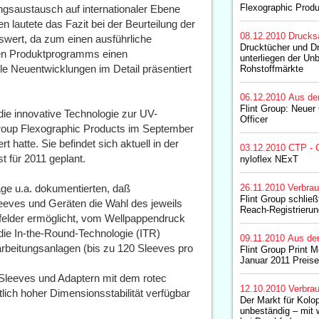
Flexographic Prod
ngsaustausch auf internationaler Ebene
lautete das Fazit bei der Beurteilung der
08.12.2010
Drucks
swert, da zum einen ausführliche
Drucktücher und D
iten Produktprogramms einen
unterliegen der Unb
e Neuentwicklungen im Detail präsentiert
Rohstoffmärkte
06.12.2010
Aus de
Flint Group: Neuer
i die innovative Technologie zur UV-
Officer
Group Flexographic Products im September
 hatte. Sie befindet sich aktuell in der
03.12.2010
CTP - 
 für 2011 geplant.
nyloflex NExT
ge u.a. dokumentierten, daß
26.11.2010
Verbrau
Flint Group schlie
leeves und Geräten die Wahl des jeweils
Reach-Registrierun
elder ermöglicht, vom Wellpappendruck
die In-the-Round-Technologie (ITR)
09.11.2010
Aus de
arbeitungsanlagen (bis zu 120 Sleeves pro
Flint Group Print 
Januar 2011 Preis
Sleeves und Adaptern mit dem rotec
12.10.2010
Verbrau
ich hoher Dimensionsstabilität verfügbar
Der Markt für Kolo
unbeständig – mit w