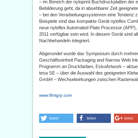
– im Bereich der nyloprint Buchdruckplatten der e
Bebilderung geht, da in absehbarer Zeit geeignet
– bei den Verarbeitungssystemen eine Tendenz zu
Beispiele sind das kompakte Gerät nyloflex Combi
neue nyloflex Automated Plate Processor (APP), 
2011 verfügbar sein wird. In diesem Gerät sind
Nachbehandeln integriert.
Abgerundet wurde das Symposium durch mehrere
Geschäftseinheit Packaging and Narrow Web Ink
Programm an Druckfarben, EskoArtwork – aktuel
tesa SE – über die Auswahl des geeigneten Kle
GmbH – Wechselwirkungen zwischen Rasterwalz
www.flintgrp.com
tweet
teilen
teilen