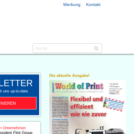
Werbung
Kontakt
Die aktuelle Ausgabe!
LETTER
t uns up-to-date.
NIEREN
n Unternehmen
esident Flint Group