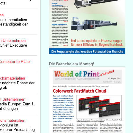
ucts
aal
ruckchemikalien
eständigkeit der
n Unternehmen
 Chief Executive
Computer to Plate
Die Branche am Montag!
chsmaterialien
ßt nächste Phase der
g ab
n Unternehmen
Media Europe: Zum 1.
erhöhungen
chsmaterialien
phonium ist
eiterer Preisanstieg