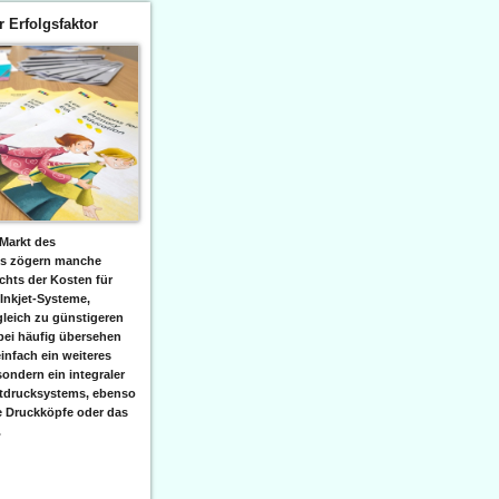
er Erfolgsfaktor
Markt des
ks zögern manche
hts der Kosten für
 Inkjet-Systeme,
leich zu günstigeren
bei häufig übersehen
einfach ein weiteres
sondern ein integraler
etdrucksystems, ebenso
e Druckköpfe oder das
.