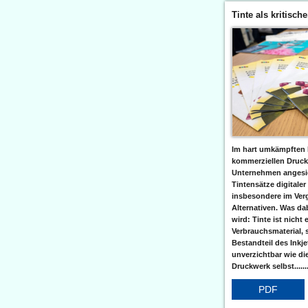
Tinte als kritisch
Im hart umkämpften 
kommerziellen Druc
Unternehmen angesic
Tintensätze digitaler
insbesondere im Verg
Alternativen. Was da
wird: Tinte ist nicht 
Verbrauchsmaterial, 
Bestandteil des Inkj
unverzichtbar wie di
Druckwerk selbst......
PDF