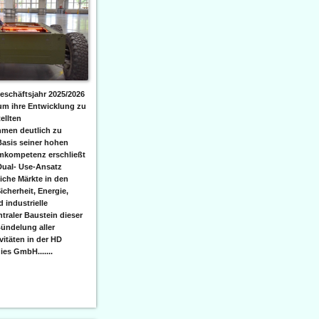
eschäftsjahr 2025/2026
 um ihre Entwicklung zu
ellten
men deutlich zu
Basis seiner hohen
emkompetenz erschließt
Dual- Use-Ansatz
iche Märkte in den
icherheit, Energie,
 industrielle
raler Baustein dieser
ündelung aller
itäten in der HD
es GmbH.......