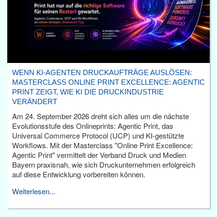
WENN KI-AGENTEN DRUCKAUFTRÄGE AUSLÖSEN:
MASTERCLASS ONLINE PRINT EXCELLENCE: AGENTIC
PRINT ZEIGT, WIE KI DIE DRUCKINDUSTRIE
VERÄNDERT
Am 24. September 2026 dreht sich alles um die nächste
Evolutionsstufe des Onlineprints: Agentic Print, das
Universal Commerce Protocol (UCP) und KI-gestützte
Workflows. Mit der Masterclass "Online Print Excellence:
Agentic Print" vermittelt der Verband Druck und Medien
Bayern praxisnah, wie sich Druckunternehmen erfolgreich
auf diese Entwicklung vorbereiten können.
Weiterlesen...