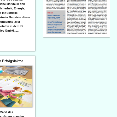
iche Märkte in den
icherheit, Energie,
 industrielle
raler Baustein dieser
ündelung aller
itäten in der HD
es GmbH.......
er Erfolgsfaktor
Markt des
ks zögern manche