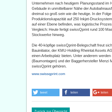
Unternehmen nach heutigem Planungsstand im Her
Gebäude in unmittelbarer Nähe der Autobahnausfa
dreimal so groß sein wie die heutige. In der Folge 
Produktionskapazität auf 250 Inkjet-Drucksyste
auf einer Ebene befinden, was logistische Proze
Vergleich: Heute fertigt swissQprint rund 100 Mas
Stockwerke hinweg.
Die 40-köpfige swissQprint-Belegschaft freut sich 
Bauinitiator, der KMU-Holding Rheintal Assets 
einen Arbeitsplatz bieten. Unter anderem werden
(Baumontagen) und der Baggerhersteller Menzi
swissQprint gehören.
www.swissqprint.com
tweet
teilen
teilen
Zurück zur Übersicht