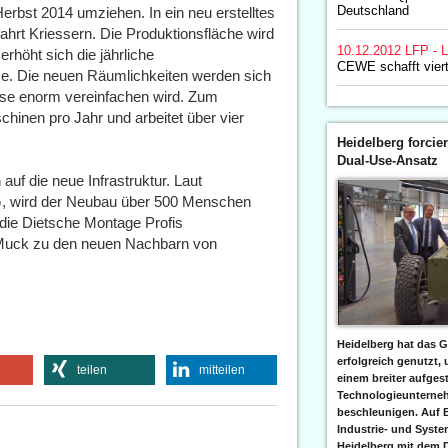
Deutschland
bst 2014 umziehen. In ein neu erstelltes
hrt Kriessern. Die Produktionsfläche wird
10.12.2012
LFP - L
erhöht sich die jährliche
CEWE schafft vier
me. Die neuen Räumlichkeiten werden sich
sse enorm vereinfachen wird. Zum
chinen pro Jahr und arbeitet über vier
Heidelberg forcier
Dual-Use-Ansatz
auf die neue Infrastruktur. Laut
AG, wird der Neubau über 500 Menschen
 die Dietsche Montage Profis
 Muck zu den neuen Nachbarn von
Heidelberg hat das G
erfolgreich genutzt,
teilen
mitteilen
einem breiter aufgest
Technologieunterneh
beschleunigen. Auf 
Industrie- und Syst
Heidelberg mit dem 