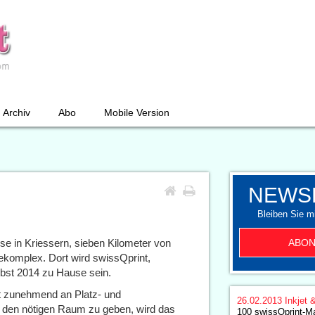
Archiv
Abo
Mobile Version
NEWS
Bleiben Sie mi
ABON
se in Kriessern, sieben Kilometer von
ekomplex. Dort wird swissQprint,
rbst 2014 zu Hause sein.
t zunehmend an Platz- und
26.02.2013
Inkjet 
den nötigen Raum zu geben, wird das
100 swissQprint-M