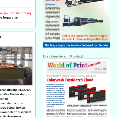
arge-Format-Printing
te Impala an
t
Die Branche am Montag!
eschäftsjahr 2025/2026
 um ihre Entwicklung zu
ellten
men deutlich zu
Basis seiner hohen
emkompetenz erschließt
Dual- Use-Ansatz