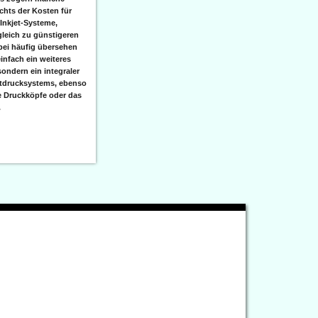
hts der Kosten für
 Inkjet-Systeme,
leich zu günstigeren
bei häufig übersehen
einfach ein weiteres
sondern ein integraler
etdrucksystems, ebenso
e Druckköpfe oder das
.