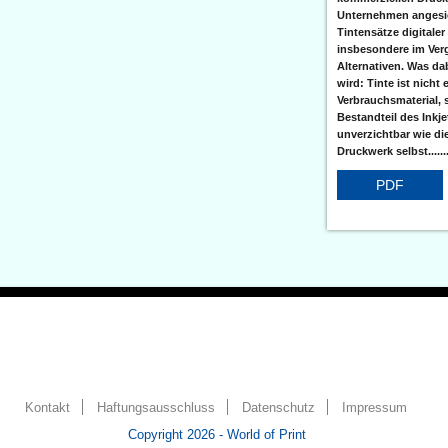
Unternehmen angesic
Tintensätze digitaler
insbesondere im Verg
Alternativen. Was da
wird: Tinte ist nicht 
Verbrauchsmaterial, 
Bestandteil des Inkj
unverzichtbar wie di
Druckwerk selbst......
PDF
Kontakt
Haftungsausschluss
Datenschutz
Impressum
Copyright 2026 - World of Print