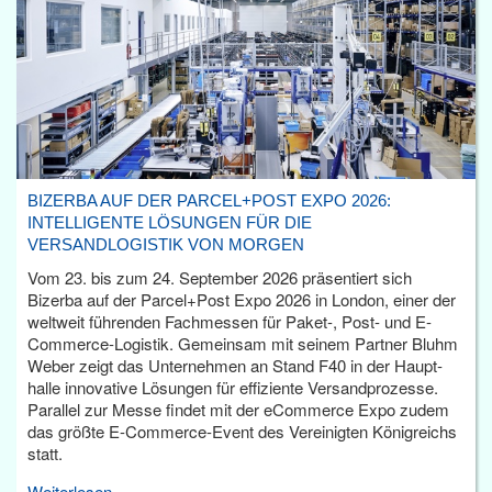
BIZERBA AUF DER PARCEL+POST EXPO 2026:
INTELLIGENTE LÖSUNGEN FÜR DIE
VERSANDLOGISTIK VON MORGEN
Vom 23. bis zum 24. September 2026 präsentiert sich
Bizerba auf der Parcel+Post Expo 2026 in London, einer der
weltweit führenden Fachmessen für Paket-, Post- und E-
Commerce-Logistik. Gemeinsam mit seinem Partner Bluhm
Weber zeigt das Unternehmen an Stand F40 in der Haupt­
halle innovative Lösungen für effiziente Versandprozesse.
Parallel zur Messe findet mit der eCommerce Expo zudem
das größte E-Commerce-Event des Vereinigten Königreichs
statt.
Weiterlesen...