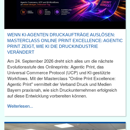
WENN KI-AGENTEN DRUCKAUFTRÄGE AUSLÖSEN:
MASTERCLASS ONLINE PRINT EXCELLENCE: AGENTIC
PRINT ZEIGT, WIE KI DIE DRUCKINDUSTRIE
VERÄNDERT
Am 24. September 2026 dreht sich alles um die nächste
Evolutionsstufe des Onlineprints: Agentic Print, das
Universal Commerce Protocol (UCP) und KI-gestützte
Workflows. Mit der Masterclass "Online Print Excellence:
Agentic Print" vermittelt der Verband Druck und Medien
Bayern praxisnah, wie sich Druckunternehmen erfolgreich
auf diese Entwicklung vorbereiten können.
Weiterlesen...