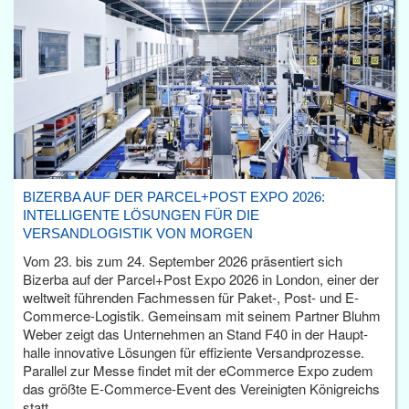
BIZERBA AUF DER PARCEL+POST EXPO 2026:
INTELLIGENTE LÖSUNGEN FÜR DIE
VERSANDLOGISTIK VON MORGEN
Vom 23. bis zum 24. September 2026 präsentiert sich
Bizerba auf der Parcel+Post Expo 2026 in London, einer der
weltweit führenden Fachmessen für Paket-, Post- und E-
Commerce-Logistik. Gemeinsam mit seinem Partner Bluhm
Weber zeigt das Unternehmen an Stand F40 in der Haupt­
halle innovative Lösungen für effiziente Versandprozesse.
Parallel zur Messe findet mit der eCommerce Expo zudem
das größte E-Commerce-Event des Vereinigten Königreichs
statt.