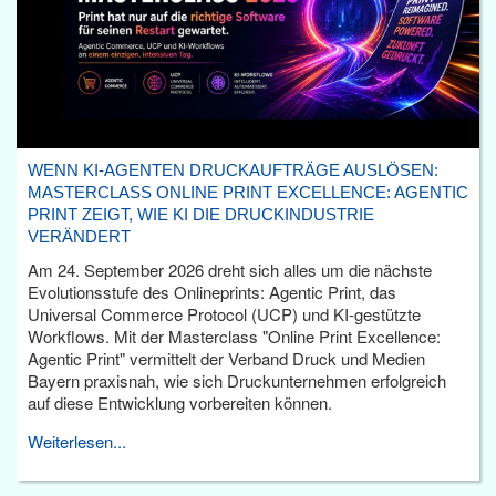
WENN KI-AGENTEN DRUCKAUFTRÄGE AUSLÖSEN:
MASTERCLASS ONLINE PRINT EXCELLENCE: AGENTIC
PRINT ZEIGT, WIE KI DIE DRUCKINDUSTRIE
VERÄNDERT
Am 24. September 2026 dreht sich alles um die nächste
Evolutionsstufe des Onlineprints: Agentic Print, das
Universal Commerce Protocol (UCP) und KI-gestützte
Workflows. Mit der Masterclass "Online Print Excellence:
Agentic Print" vermittelt der Verband Druck und Medien
Bayern praxisnah, wie sich Druckunternehmen erfolgreich
auf diese Entwicklung vorbereiten können.
Weiterlesen...