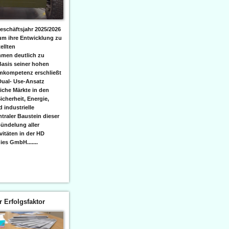
eschäftsjahr 2025/2026
 um ihre Entwicklung zu
ellten
men deutlich zu
Basis seiner hohen
emkompetenz erschließt
Dual- Use-Ansatz
iche Märkte in den
icherheit, Energie,
 industrielle
raler Baustein dieser
ündelung aller
itäten in der HD
es GmbH.......
er Erfolgsfaktor