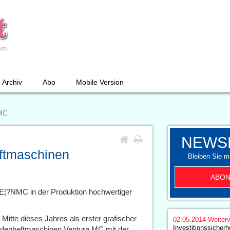
Archiv
Abo
Mobile Version
 MC
NEWS
eftmaschinen
Bleiben Sie mi
ABON
E¦?NMC in der Produktion hochwertiger
tte dieses Jahres als erster grafischer
02.05.2014
Weiterv
Investitionssicherh
Fadenheftmaschinen Ventura MC mit der