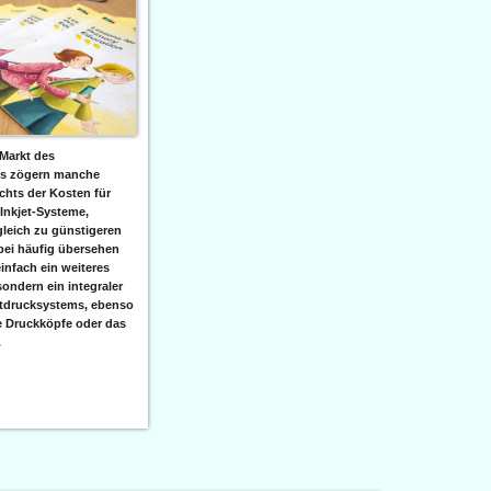
Markt des
ks zögern manche
hts der Kosten für
 Inkjet-Systeme,
leich zu günstigeren
bei häufig übersehen
einfach ein weiteres
sondern ein integraler
etdrucksystems, ebenso
e Druckköpfe oder das
.