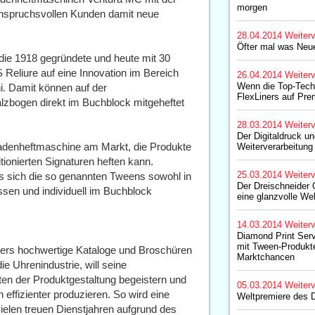
morgen
anspruchsvollen Kunden damit neue
28.04.2014
Weiterv
Öfter mal was Neu
 die 1918 gegründete und heute mit 30
Reliure auf eine Innovation im Bereich
26.04.2014
Weiterv
Wenn die Top-Tech
. Damit können auf der
FlexLiners auf Prem
zbogen direkt im Buchblock mitgeheftet
28.03.2014
Weiterv
Der Digitaldruck un
 Fadenheftmaschine am Markt, die Produkte
Weiterverarbeitung
tionierten Signaturen heften kann.
25.03.2014
Weiterv
s sich die so genannten Tweens sowohl in
Der Dreischneider G
ssen und individuell im Buchblock
eine glanzvolle We
14.03.2014
Weiterv
Diamond Print Serv
mit Tween-Produkt
nders hochwertige Kataloge und Broschüren
Marktchancen
ie Uhrenindustrie, will seine
en der Produktgestaltung begeistern und
05.03.2014
Weiterv
effizienter produzieren. So wird eine
Weltpremiere des D
ielen treuen Dienstjahren aufgrund des