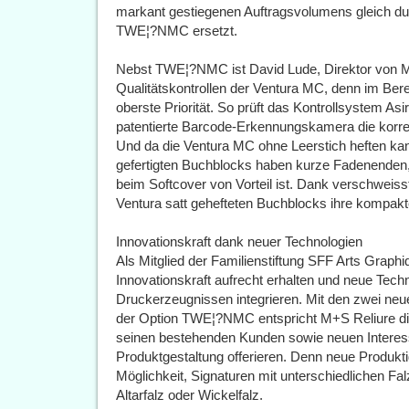
markant gestiegenen Auftragsvolumens gleich du
TWE¦?NMC ersetzt.
Nebst TWE¦?NMC ist David Lude, Direktor von M+
Qualitätskontrollen der Ventura MC, denn im Bere
oberste Priorität. So prüft das Kontrollsystem Asi
patentierte Barcode-Erkennungskamera die korre
Und da die Ventura MC ohne Leerstich heften kann,
gefertigten Buchblocks haben kurze Fadenenden, 
beim Softcover von Vorteil ist. Dank verschweiss
Ventura satt gehefteten Buchblocks ihre kompak
Innovationskraft dank neuer Technologien
Als Mitglied der Familienstiftung SFF Arts Graphi
Innovationskraft aufrecht erhalten und neue Techn
Druckerzeugnissen integrieren. Mit den zwei n
der Option TWE¦?NMC entspricht M+S Reliure d
seinen bestehenden Kunden sowie neuen Interess
Produktgestaltung offerieren. Denn neue Produkt
Möglichkeit, Signaturen mit unterschiedlichen Fal
Altarfalz oder Wickelfalz.