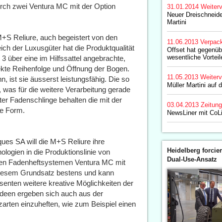
rch zwei Ventura MC mit der Option
31.01.2014
Weiterv
Neuer Dreischneide
Martini
S Reliure, auch begeistert von den
11.06.2013
Verpac
ich der Luxusgüter hat die Produktqualität
Offset hat gegenüb
wesentliche Vorteil
r 3 über eine im Hilfssattel angebrachte,
kte Reihenfolge und Öffnung der Bogen.
11.05.2013
Weiterv
 ist sie äusserst leistungsfähig. Die so
Müller Martini auf 
was für die weitere Verarbeitung gerade
ter Fadenschlinge behalten die mit der
03.04.2013
Zeitun
te Form.
NewsLiner mit CoL
ques SA will die M+S Reliure ihre
Heidelberg forcier
ologien in die Produktionslinie von
Dual-Use-Ansatz
euen Fadenheftsystemen Ventura MC mit
iesem Grundsatz bestens und kann
enten weitere kreative Möglichkeiten der
ideen ergeben sich auch aus der
zarten einzuheften, wie zum Beispiel einen