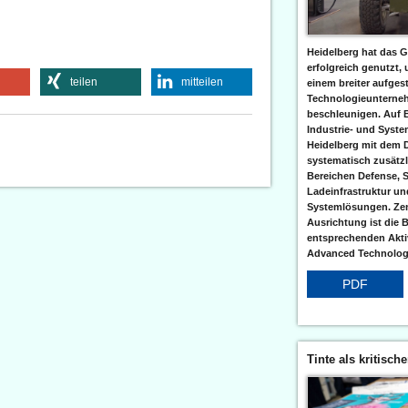
Heidelberg hat das G
erfolgreich genutzt,
teilen
mitteilen
einem breiter aufgest
Technologieunterneh
beschleunigen. Auf 
Industrie- und Syst
Heidelberg mit dem 
systematisch zusätzl
Bereichen Defense, S
Ladeinfrastruktur und
Systemlösungen. Zent
Ausrichtung ist die B
entsprechenden Aktiv
Advanced Technologi
PDF
Tinte als kritisch