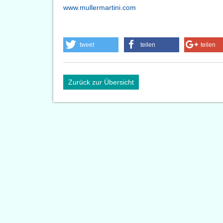
www.mullermartini.com
tweet
teilen
teilen
Zurück zur Übersicht