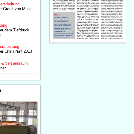
erarbeitung
r Granit von Müller
kung
er dem Tiefdruck
e
erarbeitung
der ChinaPrint 2013
g & Versandraum
iner
t