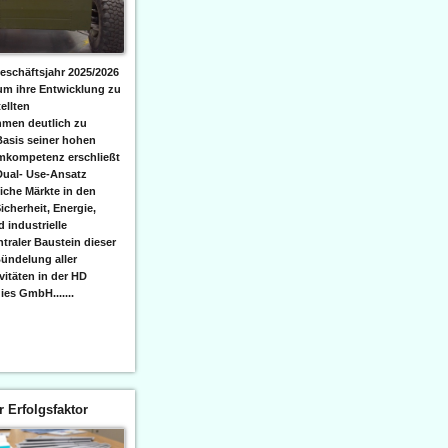
eschäftsjahr 2025/2026
 um ihre Entwicklung zu
ellten
men deutlich zu
Basis seiner hohen
emkompetenz erschließt
Dual- Use-Ansatz
iche Märkte in den
icherheit, Energie,
 industrielle
raler Baustein dieser
ündelung aller
itäten in der HD
es GmbH.......
er Erfolgsfaktor