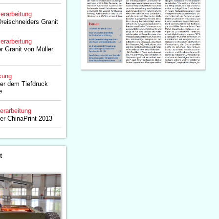
erarbeitung
reischneiders Granit
erarbeitung
r Granit von Müller
kung
er dem Tiefdruck
e
erarbeitung
der ChinaPrint 2013
t