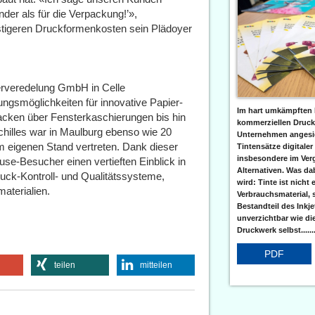
nder als für die Verpackung!’»,
nstigeren Druckformenkosten sein Plädoyer
ierveredelung GmbH in Celle
lungsmöglichkeiten für innovative Papier-
Im hart umkämpften 
acken über Fensterkaschierungen bis hin
kommerziellen Druc
hilles war in Maulburg ebenso wie 20
Unternehmen angesic
em eigenen Stand vertreten. Dank dieser
Tintensätze digitaler
insbesondere im Verg
e-Besucher einen vertieften Einblick in
Alternativen. Was da
uck-Kontroll- und Qualitätssysteme,
wird: Tinte ist nicht 
aterialien.
Verbrauchsmaterial, 
Bestandteil des Inkj
unverzichtbar wie di
Druckwerk selbst......
PDF
teilen
mitteilen