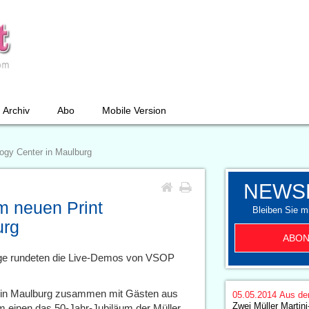
Archiv
Abo
Mobile Version
ogy Center in Maulburg
NEWS
m neuen Print
Bleiben Sie mi
urg
ABON
äge rundeten die Live-Demos von VSOP
e in Maulburg zusammen mit Gästen aus
05.05.2014
Aus de
Zwei Müller Martin
um einen das 50-Jahr-Jubiläum der Müller