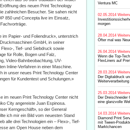
Ventura MC
röffnung des neuen Print Technology
ie zahlreichen Besucher. Sie sahen nicht
02.05.2014
Weiterv
P 850 und Concepta live im Einsatz,
Investitionssicherh
Fachvorträge.
morgen
28.04.2014
Weiterv
e im Papier- und Foliendruck», unterstrich
Öfter mal was Neu
ni Druckmaschinen GmbH, in seiner
 Flexo-, Tief- und Siebdruck sowie
26.04.2014
Weiterv
ge für Rolle, Bogen und Falz,
Wenn die Top-Tech
ng, Video-Bahnbeobachtung, UV-
FlexLiners auf Prem
sten Inline-Verfahren in einer Maschine.
28.03.2014
Weiterv
ch in unser neues Print Technology Center
Der Digitaldruck un
gungen für Kundentest und Schulungen.»
Weiterverarbeitung
25.03.2014
Weiterv
e im neuen Print Technology Center nicht
Der Dreischneider G
eine glanzvolle We
iko City angereiste Juan Espinosa.
unser Kerngeschäft», so der General
14.03.2014
Weiterv
te ich mir ein Bild vom neuesten Stand
Diamond Print Serv
 alle drei Technologien ein – Flexo-, Tief-
mit Tween-Produkt
Marktchancen
nteresse am Open House neben dem