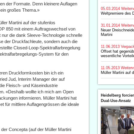
en der Formate. Denn kleinere Auflagen
05.03.2014
Weiterv
s ein großes Thema.»
Weltpremiere des D
ler Martini auf der stufenlos
31.01.2014
Weiterv
OP 850 mit einem Auftragswechsel von
Neuer Dreischneide
Martini
ht nur die dank Sleeve-Technologie schnelle
e der Druckfachleute, sondern auch die
11.06.2013
Verpac
gestellte Closed-Loop-Spektralfarbregelung
Offset hat gegenüb
Spektralfarbregelungs-System für den
wesentliche Vorteil
11.05.2013
Weiterv
ren Druckformkosten bin ich ein
Müller Martini auf 
fried Jud, Interim Manager der auf
ie Fleisch- und Käseindustrie
en. «Deshalb wollte ich mich am Open
Heidelberg forcier
ackungen informieren. Müller Martini hat
Dual-Use-Ansatz
 für mittlere Auflagengrössen die ideale
er Concepta (auf der Müller Martini