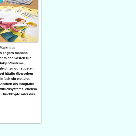
Markt des
ks zögern manche
hts der Kosten für
 Inkjet-Systeme,
leich zu günstigeren
bei häufig übersehen
einfach ein weiteres
sondern ein integraler
etdrucksystems, ebenso
e Druckköpfe oder das
.