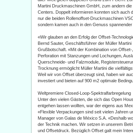
Martini Druckmaschinen GmbH, zum andern die E
Centers. Doppelt informieren konnten sich auch d
nur die beiden Rollenoffset-Druckmaschinen VSO
sondern kamen auch in den Genuss spannender 
«Wir glauben an den Erfolg der Offset-Technologi
Bernd Sauter, Geschäftsführer der Müller Marti
Grußbotschaft. «Mit der Kombination von Offset-,
Perforation mit Stanzungen und Lochungen, Ausla
Querschneide- und Falzmodule, Registersteueru
Trocknung ermöglicht Müller Martini die vielfältig
Weil wir von Offset überzeugt sind, haben wir au
investiert und bieten auf 900 m2 optimale Bedin
Weltpremiere Closed-Loop-Spektralfarbregelung
Unter den vielen Gästen, die sich das Open Hous
entgehen lassen wollten, war der eigens aus Mex
«Flexible Verpackungen sind seit vielen Jahren 
Manager von Galas de México S.A. «Deshalb woll
der Technik machen. Wir setzen in unserem Betrieb
und Offsetdruck. Bezüglich Offset galt mein I