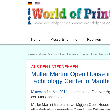
Home
Messe & Termine
Rubriken
Home
»
Müller Martini Open House im neuen Print Technol
AUS DEN UNTERNEHMEN
Müller Martini Open House i
Technology Center in Maulb
Mittwoch 14. Mai 2014
- Interessante Fachvortr
850 und Concepta ab
Müller Martini hatte am zweitägigen Open Hous
aller Welt gleich doppelten Grund zum Feiern: z