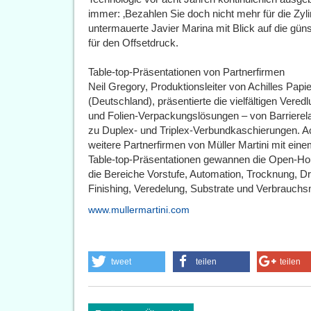
immer: ‚Bezahlen Sie doch nicht mehr für die Zyli
untermauerte Javier Marina mit Blick auf die gü
für den Offsetdruck.
Table-top-Präsentationen von Partnerfirmen
Neil Gregory, Produktionsleiter von Achilles Pap
(Deutschland), präsentierte die vielfältigen Vered
und Folien-Verpackungslösungen – von Barrierel
zu Duplex- und Triplex-Verbundkaschierungen. Ac
weitere Partnerfirmen von Müller Martini mit ein
Table-top-Präsentationen gewannen die Open-Hous
die Bereiche Vorstufe, Automation, Trocknung, Dr
Finishing, Veredelung, Substrate und Verbrauchsm
www.mullermartini.com
tweet
teilen
teilen