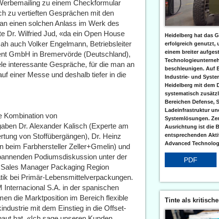
Werbemailing zu einem Checkformular
h zu vertieften Gesprächen mit den
er an einen solchen Anlass im Werk des
te Dr. Wilfried Jud, «da ein Open House
Heidelberg hat das G
sah auch Volker Engelmann, Betriebsleiter
erfolgreich genutzt,
einem breiter aufgest
ent GmbH in Bremervörde (Deutschland),
Technologieunterneh
iele interessante Gespräche, für die man an
beschleunigen. Auf 
f einer Messe und deshalb tiefer in die
Industrie- und Syst
Heidelberg mit dem 
systematisch zusätzl
Bereichen Defense, S
Ladeinfrastruktur und
e Kombination von
Systemlösungen. Zent
aben Dr. Alexander Kalisch (Experte am
Ausrichtung ist die B
rtung von Stoffübergängen), Dr. Heinz
entsprechenden Aktiv
Advanced Technologi
 beim Farbhersteller Zeller+Gmelin) und
 spannenden Podiumsdiskussion unter der
PDF
ni Sales Manager Packaging Region
atik bei Primär-Lebensmittelverpackungen.
Internacional S.A. in der spanischen
en die Marktposition im Bereich flexible
Tinte als kritisch
ndustrie mit dem Einstieg in die Offset-
ebaut hat. «Ich sage unseren Kunden