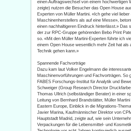
einen Auftragswechsel von einem hochwertigen 
zeigte) nutzen die Besucher das Open House auc
Experten von Müller Martini. «Ich gehe viel lieb
Maschinenherstellers als auf eine Messe», beton
einen nachhaltigeren Eindruck hinterlässt.» Das 
der zur RPC-Gruppe gehörenden Bebo Print Pat
so. «Mit den Müller Martini-Experten führte ich v
einem Open House wesentlich mehr Zeit hat als au
Technik gehen kann.»
Spannende Fachvorträge
Dazu kam laut Volker Engelmann die interessant
Maschinenvorführungen und Fachvorträgen. So g
FABES Forschungs-Institut für Analytik und Bewe
Schweiger (Group Research Director Druckfarben
Thomas Ullrich (selbständiger Berater) in einer
Leitung von Bernhard Brandstätter, Müller Marti
Eastern Europe, Einblick in die Migrations-Them
Javier Marina, Kaufmännischer Direktor von CPM 
Hauptstadt Madrid, zeigte auf, wie sein Unternehm
Verpackungen für die Lebensmittel- und Kosmetiki
Technologie vor acht Jahren kontinuierlich ausg