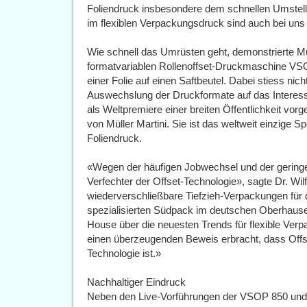
Foliendruck insbesondere dem schnellen Umstell
im flexiblen Verpackungsdruck sind auch bei un
Wie schnell das Umrüsten geht, demonstrierte Mül
formatvariablen Rollenoffset-Druckmaschine VS
einer Folie auf einen Saftbeutel. Dabei stiess nic
Auswechslung der Druckformate auf das Interess
als Weltpremiere einer breiten Öffentlichkeit vor
von Müller Martini. Sie ist das weltweit einzige 
Foliendruck.
«Wegen der häufigen Jobwechsel und der geringe
Verfechter der Offset-Technologie», sagte Dr. Wil
wiederverschließbare Tiefzieh-Verpackungen für d
spezialisierten Südpack im deutschen Oberhaus
House über die neuesten Trends für flexible Verp
einen überzeugenden Beweis erbracht, dass Offset
Technologie ist.»
Nachhaltiger Eindruck
Neben den Live-Vorführungen der VSOP 850 und d