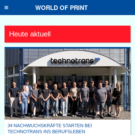
WORLD OF PRINT
Toggle
navigation
Heute aktuell
34 NACHWUCHSKRÄFTE STARTEN BEI
TECHNOTRANS INS BERUFSLEBEN