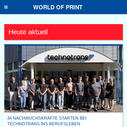
WORLD OF PRINT
Toggle
navigation
Heute aktuell
34 NACHWUCHSKRÄFTE STARTEN BEI
TECHNOTRANS INS BERUFSLEBEN