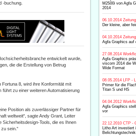
d -buchung.
M2500i von Agfa G
2014
06.10.2014
Zeitun
Der kleine, aber fei
04.10.2014
Zeitun
Agfa Graphics auf
27.08.2014
Workfl
Hochsicherheitsbranche entwickelt wurde,
Agfa Graphics präse
viscom 2014 die W
en, die die Erstellung von Betrug
Wide Format
08.05.2014
LFP - L
Fortuna 8, wird ihre Konformität mit
Primer für die Fla
Titan S und HS
führt zu einer weiteren Automatisierung
04.04.2012
Workfl
Agfa Graphics stel
ine Position als zuverlässiger Partner für
vor
haft weltweit“, sagte Andy Grant, Leiter
e Sicherheitsdesign-Tools, die es Ihnen
22.12.2010
CTP - 
Litho Art investiert
 zu sein.“
Belichtungstechnik