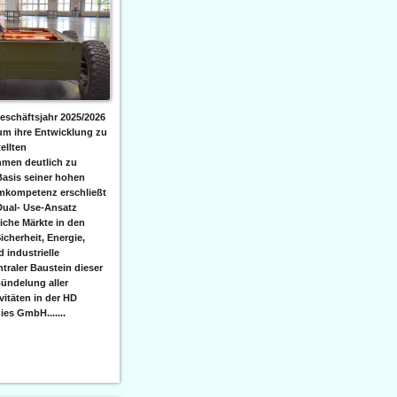
eschäftsjahr 2025/2026
 um ihre Entwicklung zu
ellten
men deutlich zu
Basis seiner hohen
emkompetenz erschließt
Dual- Use-Ansatz
iche Märkte in den
icherheit, Energie,
 industrielle
raler Baustein dieser
ündelung aller
itäten in der HD
es GmbH.......