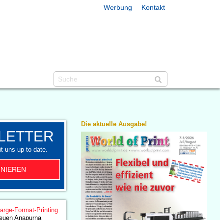
Werbung
Kontakt
Die aktuelle Ausgabe!
LETTER
t uns up-to-date.
NIEREN
arge-Format-Printing
neuen Anapurna