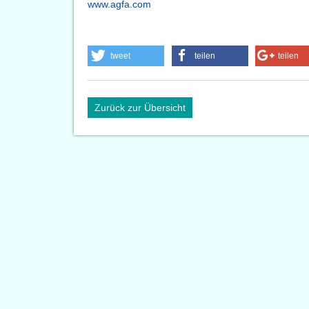
www.agfa.com
tweet
teilen
teilen
Zurück zur Übersicht