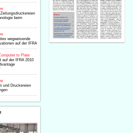
ow
t Zeitungsdruckereien
hnologie beim
ow
kitex wegweisende
vationen auf der IFRA
Computer to Plate
lt auf der IFRA 2010
dvantage
r
ow
en und Druckereien
ungen
t