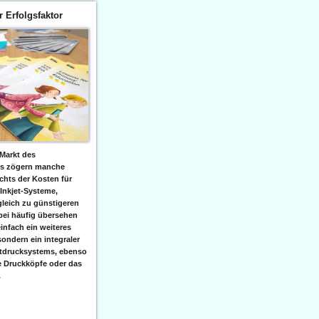
er Erfolgsfaktor
Markt des
ks zögern manche
hts der Kosten für
 Inkjet-Systeme,
leich zu günstigeren
bei häufig übersehen
einfach ein weiteres
sondern ein integraler
etdrucksystems, ebenso
e Druckköpfe oder das
.