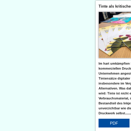
Tinte als kritisch
Im hart umkämpften 
kommerziellen Druc
Unternehmen angesic
Tintensätze digitaler
insbesondere im Verg
Alternativen. Was da
wird: Tinte ist nicht 
Verbrauchsmaterial, 
Bestandteil des Inkj
unverzichtbar wie di
Druckwerk selbst......
PDF