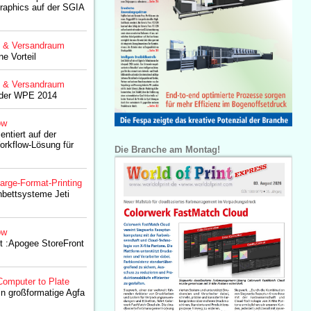
raphics auf der SGIA
g & Versandraum
ne Vorteil
g & Versandraum
 der WPE 2014
ow
ntiert auf der
orkflow-Lösung für
Die Branche am Montag!
arge-Format-Printing
chbettsysteme Jeti
ow
lt :Apogee StoreFront
Computer to Plate
 in großformatige Agfa