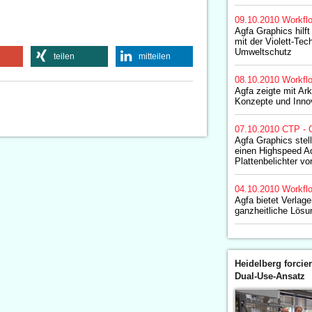
09.10.2010
Workfl
Agfa Graphics hilf
mit der Violett-Tec
Umweltschutz
teilen
mitteilen
08.10.2010
Workfl
Agfa zeigte mit Ar
Konzepte und Inno
07.10.2010
CTP - 
Agfa Graphics stel
einen Highspeed A
Plattenbelichter vo
04.10.2010
Workfl
Agfa bietet Verlag
ganzheitliche Lös
Heidelberg forcier
Dual-Use-Ansatz