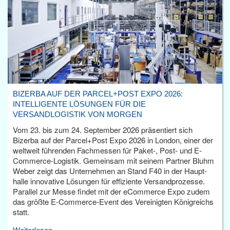
BIZERBA AUF DER PARCEL+POST EXPO 2026:
INTELLIGENTE LÖSUNGEN FÜR DIE
VERSANDLOGISTIK VON MORGEN
Vom 23. bis zum 24. September 2026 präsentiert sich
Bizerba auf der Parcel+Post Expo 2026 in London, einer der
weltweit führenden Fachmessen für Paket-, Post- und E-
Commerce-Logistik. Gemeinsam mit seinem Partner Bluhm
Weber zeigt das Unternehmen an Stand F40 in der Haupt­
halle innovative Lösungen für effiziente Versandprozesse.
Parallel zur Messe findet mit der eCommerce Expo zudem
das größte E-Commerce-Event des Vereinigten Königreichs
statt.
Weiterlesen...