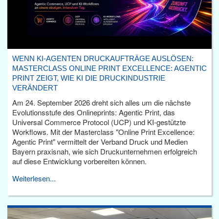
WENN KI-AGENTEN DRUCKAUFTRÄGE AUSLÖSEN:
MASTERCLASS ONLINE PRINT EXCELLENCE: AGENTIC
PRINT ZEIGT, WIE KI DIE DRUCKINDUSTRIE
VERÄNDERT
Am 24. September 2026 dreht sich alles um die nächste
Evolutionsstufe des Onlineprints: Agentic Print, das
Universal Commerce Protocol (UCP) und KI-gestützte
Workflows. Mit der Masterclass "Online Print Excellence:
Agentic Print" vermittelt der Verband Druck und Medien
Bayern praxisnah, wie sich Druckunternehmen erfolgreich
auf diese Entwicklung vorbereiten können.
Weiterlesen...