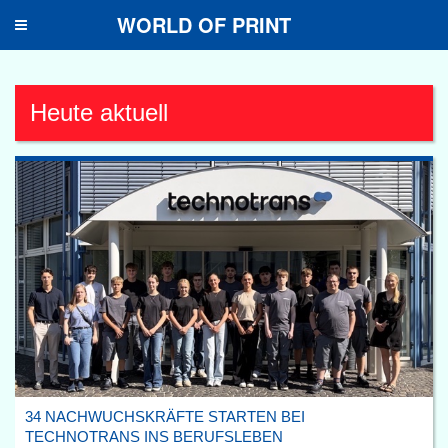
WORLD OF PRINT
Toggle
navigation
Heute aktuell
34 NACHWUCHSKRÄFTE STARTEN BEI
TECHNOTRANS INS BERUFSLEBEN