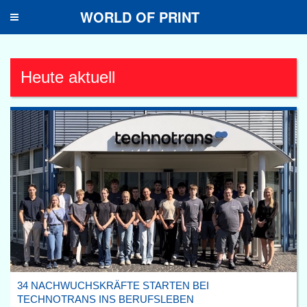
WORLD OF PRINT
Toggle
navigation
Heute aktuell
34 NACHWUCHSKRÄFTE STARTEN BEI
TECHNOTRANS INS BERUFSLEBEN