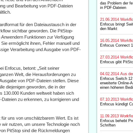
das Problem der fe
fung und Bearbeitung von PDF-Dateien
in PDF-Dateien
tlich.
21.06.2014
Workfl
rdformat für den Dateiaustausch in der
Enfocus bringt Swi
den Markt
kflow sichtbar geworden. Die PitStop-
en Anwendern Funktionen zur Verfügung
16.05.2014
Workfl
n. Sie ermöglicht ihnen, Fehler manuell und
Enfocus Connect 
ässige Verarbeitung und Ausgabe von PDF-
27.03.2014
Workfl
Enfocus gibt PitSto
i Enfocus, betont: „Seit seiner
04.02.2014
Aus de
r ganzen Welt, die Herausforderungen zu
Enfocus Switch 12 b
d Ausgabe von PDF-Dateien stellen. Diese
erweiterte Online-A
le diejenigen geworden, die in der
einen höheren Bed
als 130.000 Kunden weltweit haben sich
F-Dateien zu erkennen, zu korrigieren und
07.10.2013
Workfl
Enfocus kündigt C
11.09.2013
Workfl
t für uns von unschätzbarem Wert. Es ist
Enfocus behebt Pr
ie wir nutzen, um unsere Technologie noch
Schriften
von PitStop sind die Rückmeldungen