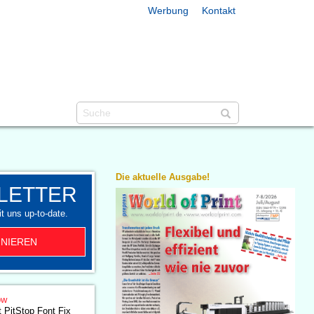
Werbung
Kontakt
Die aktuelle Ausgabe!
LETTER
t uns up-to-date.
NIEREN
ow
 PitStop Font Fix