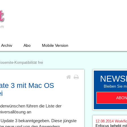
Archiv
Abo
Mobile Version
semite-Kompatibilität frei
NEWS
date 3 mit Mac OS
Bleiben Sie mi
i
ABON
derwünschen führen die Liste der
iversallösung an
2 Update 3 bekanntgegeben. Diese jüngste
12.08.2014
Workfl
Enfocus behebt mit
iche neue und von den Anwendern