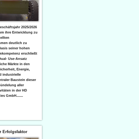
eschäftsjahr 2025/2026
 um ihre Entwicklung zu
ellten
men deutlich zu
Basis seiner hohen
emkompetenz erschließt
Dual- Use-Ansatz
iche Märkte in den
icherheit, Energie,
 industrielle
raler Baustein dieser
ündelung aller
itäten in der HD
es GmbH.......
er Erfolgsfaktor