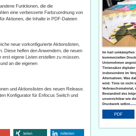
handene Funktionen, die die
zählen eine verbesserte Farbzuordnung von
r Aktionen, die Inhalte in PDF-Dateien
iche neue vorkonfigurierte Aktionslisten,
en. Diese helfen den Anwendern, die neuen
Im hart umkämpften 
rst eigene Listen erstellen zu müssen.
kommerziellen Druc
Unternehmen angesic
 und an die eigenen
Tintensätze digitaler
insbesondere im Verg
Alternativen. Was da
wird: Tinte ist nicht 
ionen und Aktionslisten des neuen Release.
Verbrauchsmaterial, 
Bestandteil des Inkj
ten Konfigurator für Enfocus Switch und
unverzichtbar wie di
Druckwerk selbst......
PDF
teilen
mitteilen