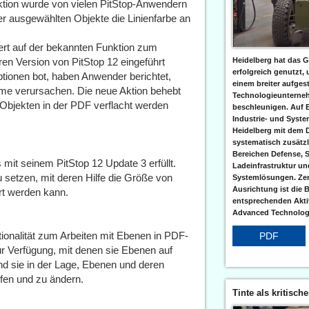
Aktion wurde von vielen PitStop-Anwendern
er ausgewählten Objekte die Linienfarbe an
ert auf der bekannten Funktion zum
eren Version von PitStop 12 eingeführt
Heidelberg hat das G
erfolgreich genutzt,
ptionen bot, haben Anwender berichtet,
einem breiter aufgest
me verursachen. Die neue Aktion behebt
Technologieunterneh
Objekten in der PDF verflacht werden
beschleunigen. Auf 
Industrie- und Syst
Heidelberg mit dem 
systematisch zusätzl
Bereichen Defense, S
mit seinem PitStop 12 Update 3 erfüllt.
Ladeinfrastruktur und
u setzen, mit deren Hilfe die Größe von
Systemlösungen. Zent
Ausrichtung ist die B
rt werden kann.
entsprechenden Aktiv
Advanced Technologi
tionalität zum Arbeiten mit Ebenen in PDF-
PDF
r Verfügung, mit denen sie Ebenen auf
d sie in der Lage, Ebenen und deren
fen und zu ändern.
Tinte als kritisch