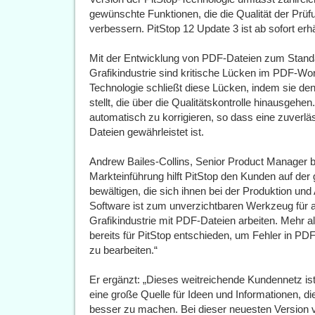
gewünschte Funktionen, die die Qualität der Prü
verbessern. PitStop 12 Update 3 ist ab sofort erhäl
Mit der Entwicklung von PDF-Dateien zum Standa
Grafikindustrie sind kritische Lücken im PDF-Wor
Technologie schließt diese Lücken, indem sie d
stellt, die über die Qualitätskontrolle hinausgehe
automatisch zu korrigieren, so dass eine zuverl
Dateien gewährleistet ist.
Andrew Bailes-Collins, Senior Product Manager be
Markteinführung hilft PitStop den Kunden auf de
bewältigen, die sich ihnen bei der Produktion un
Software ist zum unverzichtbaren Werkzeug für al
Grafikindustrie mit PDF-Dateien arbeiten. Mehr 
bereits für PitStop entschieden, um Fehler in PD
zu bearbeiten.“
Er ergänzt: „Dieses weitreichende Kundennetz is
eine große Quelle für Ideen und Informationen, d
besser zu machen. Bei dieser neuesten Version 