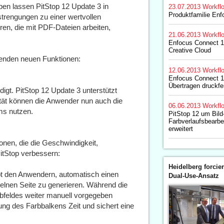
ben lassen PitStop 12 Update 3 in
23.07.2013
Workfl
Produktfamilie En
trengungen zu einer wertvollen
ren, die mit PDF-Dateien arbeiten,
21.06.2013
Workfl
Enfocus Connect 1
Creative Cloud
lgenden neuen Funktionen:
12.06.2013
Workfl
Enfocus Connect 1
Übertragen druckfe
gt. PitStop 12 Update 3 unterstützt
ilität können die Anwender nun auch die
06.06.2013
Workfl
ms nutzen.
PitStop 12 um Bild
Farbverlaufsbearbe
erweitert
onen, die die Geschwindigkeit,
itStop verbessern:
Heidelberg forcier
ubt den Anwendern, automatisch einen
Dual-Use-Ansatz
elnen Seite zu generieren. Während die
rbfeldes weiter manuell vorgegeben
ng des Farbbalkens Zeit und sichert eine