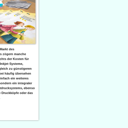
Markt des
ks zögern manche
hts der Kosten für
 Inkjet-Systeme,
leich zu günstigeren
bei häufig übersehen
einfach ein weiteres
sondern ein integraler
etdrucksystems, ebenso
e Druckköpfe oder das
.