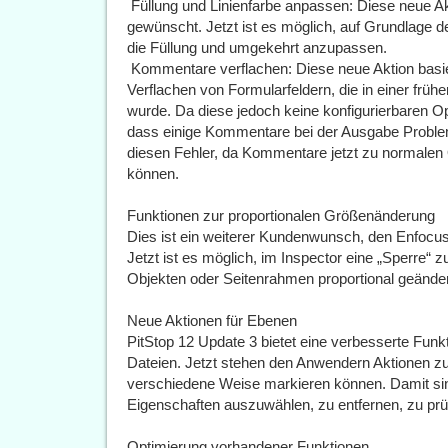
 Füllung und Linienfarbe anpassen: Diese neue 
gewünscht. Jetzt ist es möglich, auf Grundlage d
die Füllung und umgekehrt anzupassen.
 Kommentare verflachen: Diese neue Aktion basi
Verflachen von Formularfeldern, die in einer früh
wurde. Da diese jedoch keine konfigurierbaren O
dass einige Kommentare bei der Ausgabe Proble
diesen Fehler, da Kommentare jetzt zu normalen 
können.
Funktionen zur proportionalen Größenänderung
Dies ist ein weiterer Kundenwunsch, den Enfocus 
Jetzt ist es möglich, im Inspector eine „Sperre“ z
Objekten oder Seitenrahmen proportional geände
Neue Aktionen für Ebenen
PitStop 12 Update 3 bietet eine verbesserte Funk
Dateien. Jetzt stehen den Anwendern Aktionen zu
verschiedene Weise markieren können. Damit sin
Eigenschaften auszuwählen, zu entfernen, zu prü
Optimierung vorhandener Funktionen