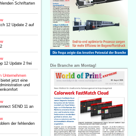
hlenden Schriftarten
ow
tch 12 Update 2 auf
ow
12
ow
p 12 Update 2 frei
Die Branche am Montag!
n Unternehmen
ietet jetzt eine
dministration und
ienkomfort
ow
onnect SEND 11 an
ow
oblem der fehlenden