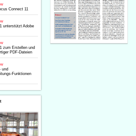
ow
focus Connect 11
ow
1 unterstützt Adobe
ow
1 zum Erstellen und
rtiger PDF-Dateien
ow
- und
itungs-Funktionen
t