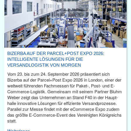
BIZERBA AUF DER PARCEL+POST EXPO 2026:
INTELLIGENTE LÖSUNGEN FÜR DIE
VERSANDLOGISTIK VON MORGEN
Vom 23. bis zum 24. September 2026 präsentiert sich
Bizerba auf der Parcel+Post Expo 2026 in London, einer der
weltweit führenden Fachmessen für Paket-, Post- und E-
Commerce-Logistik. Gemeinsam mit seinem Partner Bluhm
Weber zeigt das Unternehmen an Stand F40 in der Haupt­
halle innovative Lösungen für effiziente Versandprozesse.
Parallel zur Messe findet mit der eCommerce Expo zudem
das größte E-Commerce-Event des Vereinigten Königreichs
statt.
Weiterlesen...