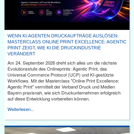
WENN KI-AGENTEN DRUCKAUFTRÄGE AUSLÖSEN:
MASTERCLASS ONLINE PRINT EXCELLENCE: AGENTIC
PRINT ZEIGT, WIE KI DIE DRUCKINDUSTRIE
VERÄNDERT
Am 24. September 2026 dreht sich alles um die nächste
Evolutionsstufe des Onlineprints: Agentic Print, das
Universal Commerce Protocol (UCP) und KI-gestützte
Workflows. Mit der Masterclass "Online Print Excellence:
Agentic Print" vermittelt der Verband Druck und Medien
Bayern praxisnah, wie sich Druckunternehmen erfolgreich
auf diese Entwicklung vorbereiten können.
Weiterlesen...