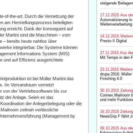
steigende Beilagen
17.12.2015
Aus de
te-of-the-art. Durch die Vernetzung der
Automatisierung in
en am Herstellungsprozess beteiligten
Weiterverarbeitung
ung erreicht. Dank der konsequent auf
r Martini sind die Maschinen – vom
14.12.2015
Weiterv
e – bereits heute nahtlos über
Presto II Digital
zwerke integrierbar. Die Systeme können
27.11.2015
Aus de
agement Informations System (MIS)
Mit Tempo in den F
 und auf Effizienz ausgerichtete
23.11.2015
Weiterv
drupa 2016: Müller 
ntproduktion ist bei Müller Martini das
Finishing 4.0
. Im Versandraum vernetzt
30.10.2015
Zeitun
 von der Vertriebssoftware bis zur
Connex.Mailroom br
tz der Anlage. Seien es das
und mehr Funktiona
 Koordination der Anlegerbelegung oder die
x.Mailroom zeitnah verlässliche
16.10.2015
Zeitun
te Unternehmensführung (Management by
NewsGrip F fährt z
09.10.2015
Aus de
Erfolgreicher Auftri