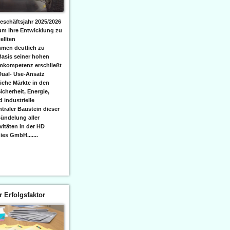
eschäftsjahr 2025/2026
 um ihre Entwicklung zu
ellten
men deutlich zu
Basis seiner hohen
emkompetenz erschließt
Dual- Use-Ansatz
iche Märkte in den
icherheit, Energie,
 industrielle
raler Baustein dieser
ündelung aller
itäten in der HD
es GmbH.......
er Erfolgsfaktor