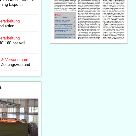
shing Expo in
erarbeitung
oduktion
erarbeitung
C 160 hat voll
g & Versandraum
n Zeitungsversand
t