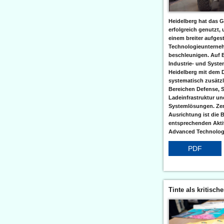
Heidelberg hat das G
erfolgreich genutzt,
einem breiter aufgest
Technologieunterneh
beschleunigen. Auf 
Industrie- und Syst
Heidelberg mit dem 
systematisch zusätzl
Bereichen Defense, S
Ladeinfrastruktur und
Systemlösungen. Zent
Ausrichtung ist die B
entsprechenden Aktiv
Advanced Technologi
PDF
Tinte als kritisch