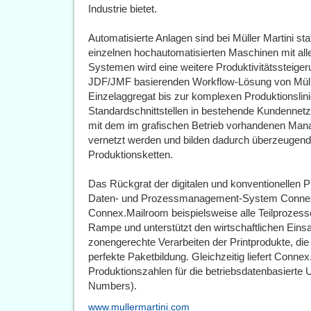
Industrie bietet.
Automatisierte Anlagen sind bei Müller Martini sta
einzelnen hochautomatisierten Maschinen mit all
Systemen wird eine weitere Produktivitätssteiger
JDF/JMF basierenden Workflow-Lösung von Mülle
Einzelaggregat bis zur komplexen Produktionslini
Standardschnittstellen in bestehende Kundennet
mit dem im grafischen Betrieb vorhandenen Man
vernetzt werden und bilden dadurch überzeugende
Produktionsketten.
Das Rückgrat der digitalen und konventionellen Pri
Daten- und Prozessmanagement-System Connex
Connex.Mailroom beispielsweise alle Teilprozesse
Rampe und unterstützt den wirtschaftlichen Einsa
zonengerechte Verarbeiten der Printprodukte, die
perfekte Paketbildung. Gleichzeitig liefert Conne
Produktionszahlen für die betriebsdatenbasier
Numbers).
www.mullermartini.com