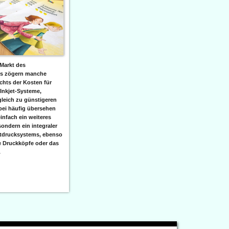
Markt des
ks zögern manche
hts der Kosten für
 Inkjet-Systeme,
leich zu günstigeren
bei häufig übersehen
einfach ein weiteres
sondern ein integraler
etdrucksystems, ebenso
e Druckköpfe oder das
.