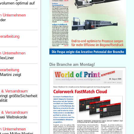
volumen optimal auf
n Unternehmen
 der
erarbeitung
n Unternehmen
lexLiner
Die Branche am Montag!
erarbeitung
Martini zeigt
g & Versandraum
ingt größteSicherheit
lität
g & Versandraum
wei Weltrekorde
n Unternehmen
tt von Müller Martini