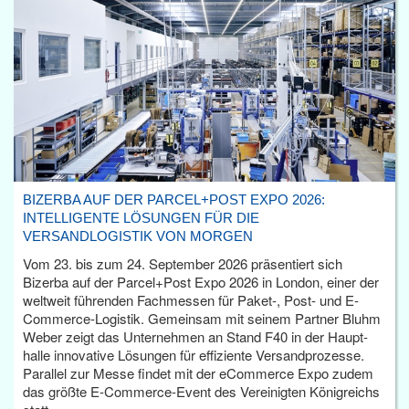
BIZERBA AUF DER PARCEL+POST EXPO 2026:
INTELLIGENTE LÖSUNGEN FÜR DIE
VERSANDLOGISTIK VON MORGEN
Vom 23. bis zum 24. September 2026 präsentiert sich
Bizerba auf der Parcel+Post Expo 2026 in London, einer der
weltweit führenden Fachmessen für Paket-, Post- und E-
Commerce-Logistik. Gemeinsam mit seinem Partner Bluhm
Weber zeigt das Unternehmen an Stand F40 in der Haupt­
halle innovative Lösungen für effiziente Versandprozesse.
Parallel zur Messe findet mit der eCommerce Expo zudem
das größte E-Commerce-Event des Vereinigten Königreichs