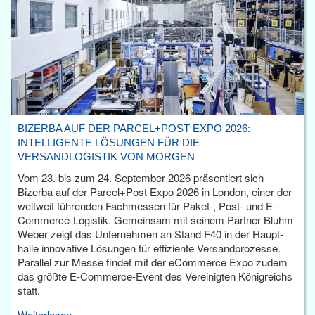
BIZERBA AUF DER PARCEL+POST EXPO 2026:
INTELLIGENTE LÖSUNGEN FÜR DIE
VERSANDLOGISTIK VON MORGEN
Vom 23. bis zum 24. September 2026 präsentiert sich
Bizerba auf der Parcel+Post Expo 2026 in London, einer der
weltweit führenden Fachmessen für Paket-, Post- und E-
Commerce-Logistik. Gemeinsam mit seinem Partner Bluhm
Weber zeigt das Unternehmen an Stand F40 in der Haupt­
halle innovative Lösungen für effiziente Versandprozesse.
Parallel zur Messe findet mit der eCommerce Expo zudem
das größte E-Commerce-Event des Vereinigten Königreichs
statt.
Weiterlesen...