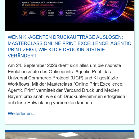
WENN KI-AGENTEN DRUCKAUFTRÄGE AUSLÖSEN:
MASTERCLASS ONLINE PRINT EXCELLENCE: AGENTIC
PRINT ZEIGT, WIE KI DIE DRUCKINDUSTRIE
VERÄNDERT
Am 24. September 2026 dreht sich alles um die nächste
Evolutionsstufe des Onlineprints: Agentic Print, das
Universal Commerce Protocol (UCP) und KI-gestützte
Workflows. Mit der Masterclass "Online Print Excellence:
Agentic Print" vermittelt der Verband Druck und Medien
Bayern praxisnah, wie sich Druckunternehmen erfolgreich
auf diese Entwicklung vorbereiten können.
Weiterlesen...