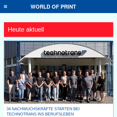
WORLD OF PRINT
Toggle
navigation
Heute aktuell
34 NACHWUCHSKRÄFTE STARTEN BEI
TECHNOTRANS INS BERUFSLEBEN