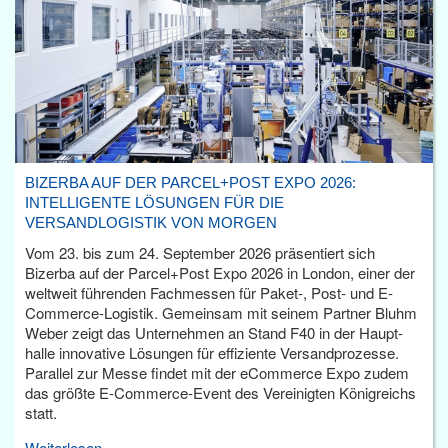
BIZERBA AUF DER PARCEL+POST EXPO 2026:
INTELLIGENTE LÖSUNGEN FÜR DIE
VERSANDLOGISTIK VON MORGEN
Vom 23. bis zum 24. September 2026 präsentiert sich
Bizerba auf der Parcel+Post Expo 2026 in London, einer der
weltweit führenden Fachmessen für Paket-, Post- und E-
Commerce-Logistik. Gemeinsam mit seinem Partner Bluhm
Weber zeigt das Unternehmen an Stand F40 in der Haupt­
halle innovative Lösungen für effiziente Versandprozesse.
Parallel zur Messe findet mit der eCommerce Expo zudem
das größte E-Commerce-Event des Vereinigten Königreichs
statt.
Weiterlesen...