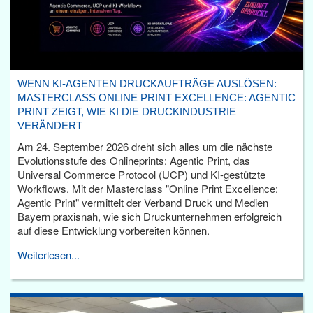
WENN KI-AGENTEN DRUCKAUFTRÄGE AUSLÖSEN:
MASTERCLASS ONLINE PRINT EXCELLENCE: AGENTIC
PRINT ZEIGT, WIE KI DIE DRUCKINDUSTRIE
VERÄNDERT
Am 24. September 2026 dreht sich alles um die nächste
Evolutionsstufe des Onlineprints: Agentic Print, das
Universal Commerce Protocol (UCP) und KI-gestützte
Workflows. Mit der Masterclass "Online Print Excellence:
Agentic Print" vermittelt der Verband Druck und Medien
Bayern praxisnah, wie sich Druckunternehmen erfolgreich
auf diese Entwicklung vorbereiten können.
Weiterlesen...