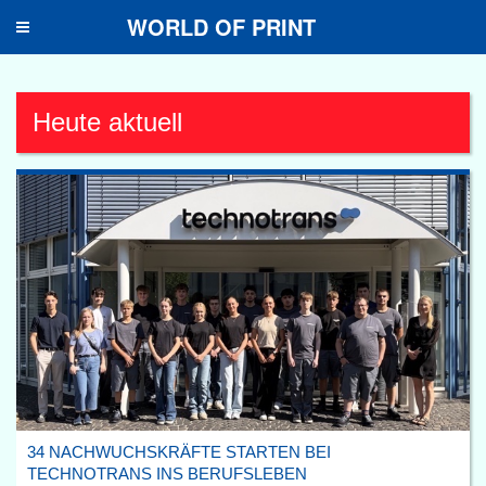
WORLD OF PRINT
Toggle
navigation
Heute aktuell
34 NACHWUCHSKRÄFTE STARTEN BEI
TECHNOTRANS INS BERUFSLEBEN