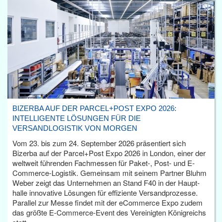
BIZERBA AUF DER PARCEL+POST EXPO 2026:
INTELLIGENTE LÖSUNGEN FÜR DIE
VERSANDLOGISTIK VON MORGEN
Vom 23. bis zum 24. September 2026 präsentiert sich
Bizerba auf der Parcel+Post Expo 2026 in London, einer der
weltweit führenden Fachmessen für Paket-, Post- und E-
Commerce-Logistik. Gemeinsam mit seinem Partner Bluhm
Weber zeigt das Unternehmen an Stand F40 in der Haupt­
halle innovative Lösungen für effiziente Versandprozesse.
Parallel zur Messe findet mit der eCommerce Expo zudem
das größte E-Commerce-Event des Vereinigten Königreichs