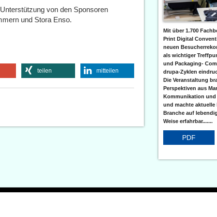
 Unterstützung von den Sponsoren
ommern und Stora Enso.
Mit über 1.700 Fach
Print Digital Conven
neuen Besucherrekord
als wichtiger Treffpu
und Packaging- Com
teilen
mitteilen
drupa-Zyklen eindruc
Die Veranstaltung br
Perspektiven aus Mar
Kommunikation und
und machte aktuelle
Branche auf lebendi
Weise erfahrbar.......
PDF