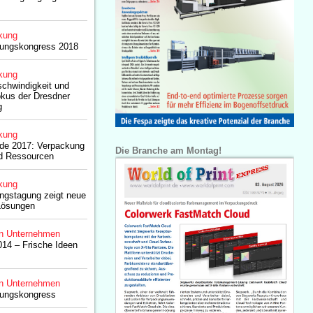
kung
kungskongress 2018
kung
schwindigkeit und
okus der Dresdner
g
kung
rde 2017: Verpackung
Die Branche am Montag!
d Ressourcen
kung
ngstagung zeigt neue
Lösungen
n Unternehmen
14 – Frische Ideen
n Unternehmen
kungskongress