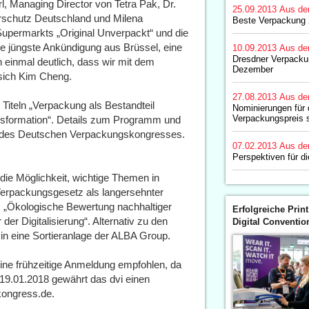
l, Managing Director von Tetra Pak, Dr.
25.09.2013
Aus de
schutz Deutschland und Milena
Beste Verpackung 
upermarkts „Original Unverpackt“ und die
 jüngste Ankündigung aus Brüssel, eine
10.09.2013
Aus de
Dresdner Verpacku
h einmal deutlich, dass wir mit dem
Dezember
 sich Kim Cheng.
27.08.2013
Aus de
Titeln „Verpackung als Bestandteil
Nominierungen für
Verpackungspreis s
ransformation“. Details zum Programm und
e des Deutschen Verpackungskongresses.
07.02.2013
Aus de
Perspektiven für d
die Möglichkeit, wichtige Themen in
erpackungsgesetz als langersehnter
 „Ökologische Bewertung nachhaltiger
Erfolgreiche Print
der Digitalisierung“. Alternativ zu den
Digital Conventio
in eine Sortieranlage der ALBA Group.
ine frühzeitige Anmeldung empfohlen, da
 19.01.2018 gewährt das dvi einen
kongress.de.