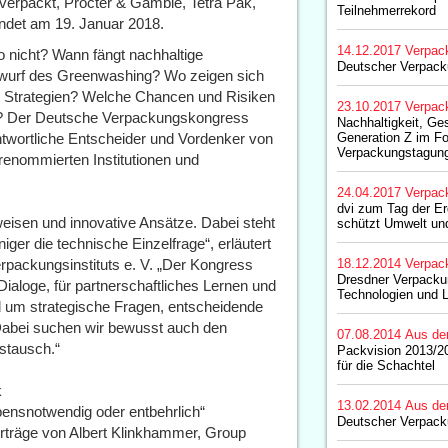
nverpackt, Procter & Gamble, Tetra Pak,
Teilnehmerrekord
det am 19. Januar 2018.
14.12.2017
Verpac
 nicht? Wann fängt nachhaltige
Deutscher Verpac
rwurf des Greenwashing? Wo zeigen sich
e Strategien? Welche Chancen und Risiken
23.10.2017
Verpac
el? Der Deutsche Verpackungskongress
Nachhaltigkeit, Ge
twortliche Entscheider und Vordenker von
Generation Z im F
Verpackungstagun
enommierten Institutionen und
24.04.2017
Verpac
dvi zum Tag der E
eisen und innovative Ansätze. Dabei steht
schützt Umwelt un
er die technische Einzelfrage“, erläutert
packungsinstituts e. V. „Der Kongress
18.12.2014
Verpac
Dresdner Verpacku
ialoge, für partnerschaftliches Lernen und
Technologien und 
 um strategische Fragen, entscheidende
Dabei suchen wir bewusst auch den
07.08.2014
Aus de
stausch.“
Packvision 2013/20
für die Schachtel
k
13.02.2014
Aus de
bensnotwendig oder entbehrlich“
Deutscher Verpac
orträge von Albert Klinkhammer, Group