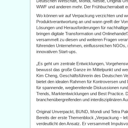
Deutschen Wirtschaft, Mondi, Nestlé, Original U
WWF und anderen mehr. Der Frühbucherrabatt en
Wo können wir auf Verpackung verzichten und wo
Produktverantwortung an und wann greift der Vo
Lösungen und Herausforderungen für nachhaltig
bringen digitale Transformation und Onlinehand
versammelt zu diesen und weiteren Fragen veran
führenden Unternehmen, einflussreichen NGOs, r
innovativen Start-ups.
„Es geht um zentrale Entwicklungen, Vorgehensw
bewusst das große Ganze im Mittelpunkt und wenig
Kim Cheng, Geschäftsführerin des Deutschen Ver
bietet den idealen Rahmen für Kontroversen und D
für spannende, wegbereitende Diskussionen rund
Trends, Marktentwicklungen und Best Practice. 
branchenübergreifenden und interdisziplinären Au
Original Unverpackt, BUND, Mondi und Tetra Pa
Bereits der erste Themenblock „Verpackung – le
verdeutlicht den Ansatz. Er versammelt Impulsv