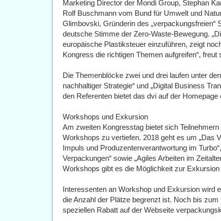
Marketing Director der Mondi Group, Stephan Kar
Rolf Buschmann vom Bund für Umwelt und Natur
Glimbovski, Gründerin des „verpackungsfreien“ S
deutsche Stimme der Zero-Waste-Bewegung. „Die
europäische Plastiksteuer einzuführen, zeigt noc
Kongress die richtigen Themen aufgreifen“, freut
Die Themenblöcke zwei und drei laufen unter den 
nachhaltiger Strategie“ und „Digital Business T
den Referenten bietet das dvi auf der Homepag
Workshops und Exkursion
Am zweiten Kongresstag bietet sich Teilnehmern 
Workshops zu vertiefen. 2018 geht es um „Das V
Impuls und Produzentenverantwortung im Turbo“,
Verpackungen“ sowie „Agiles Arbeiten im Zeitalter 
Workshops gibt es die Möglichkeit zur Exkursion 
Interessenten an Workshop und Exkursion wird e
die Anzahl der Plätze begrenzt ist. Noch bis zum
speziellen Rabatt auf der Webseite verpackungs