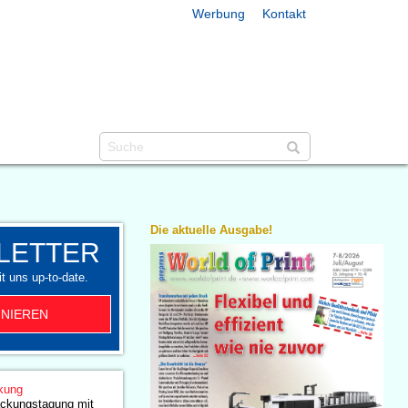
Werbung
Kontakt
Die aktuelle Ausgabe!
LETTER
t uns up-to-date.
NIEREN
kung
ackungstagung mit