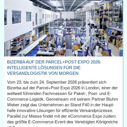
BIZERBA AUF DER PARCEL+POST EXPO 2026:
INTELLIGENTE LÖSUNGEN FÜR DIE
VERSANDLOGISTIK VON MORGEN
Vom 23. bis zum 24. September 2026 präsentiert sich
Bizerba auf der Parcel+Post Expo 2026 in London, einer der
weltweit führenden Fachmessen für Paket-, Post- und E-
Commerce-Logistik. Gemeinsam mit seinem Partner Bluhm
Weber zeigt das Unternehmen an Stand F40 in der Haupt­
halle innovative Lösungen für effiziente Versandprozesse.
Parallel zur Messe findet mit der eCommerce Expo zudem
das größte E-Commerce-Event des Vereinigten Königreichs